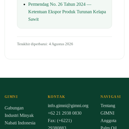
Permendag No. 26 Tahun 2024 —
Ketentuan Ekspor Produk Turunan Kelapa
Sawit
Terakhir diperbarui: 4 Agustus 2026
GIMNI
KONTAK
NAVIGASI
info.gimni@gimni.org
Tentang
Gabungan
+62 21 2938 0830
GIMNI
Industri Minyak
Fax: (+6221)
Anggota
Nabati Indonesia
29380883
Palm Oil