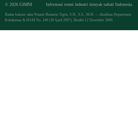
© 2026 GIMNI
Informasi resmi industri minyak nabati Indonesia.
Badan hukum: akta Notaris Buntario Tigris, S.H., S.E., M.H. — disahkan Departemen
Kehakiman & HAM No. 249 (30 April 2007). Berdiri 12 Desember 2006.