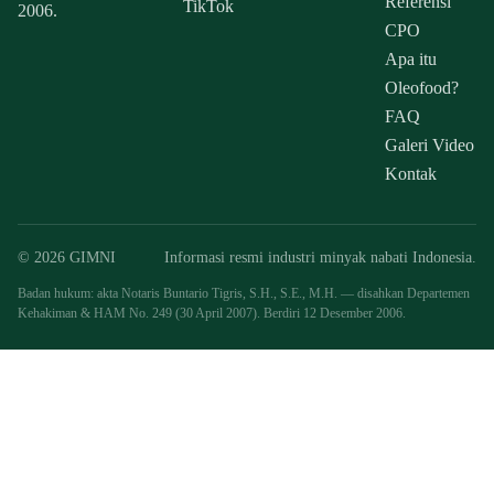
Referensi
TikTok
2006.
CPO
Apa itu
Oleofood?
FAQ
Galeri Video
Kontak
© 2026 GIMNI
Informasi resmi industri minyak nabati Indonesia.
Badan hukum: akta Notaris Buntario Tigris, S.H., S.E., M.H. — disahkan Departemen
Kehakiman & HAM No. 249 (30 April 2007). Berdiri 12 Desember 2006.