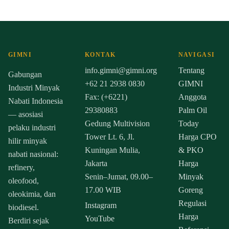
GIMNI
KONTAK
NAVIGASI
info.gimni@gimni.org
Tentang
Gabungan
+62 21 2938 0830
GIMNI
Industri Minyak
Fax: (+6221)
Anggota
Nabati Indonesia
29380883
Palm Oil
— asosiasi
Gedung Multivision
Today
pelaku industri
Tower Lt. 6, Jl.
Harga CPO
hilir minyak
Kuningan Mulia,
& PKO
nabati nasional:
Jakarta
Harga
refinery,
Senin–Jumat, 09.00–
Minyak
oleofood,
17.00 WIB
Goreng
oleokimia, dan
Regulasi
Instagram
biodiesel.
Harga
YouTube
Berdiri sejak