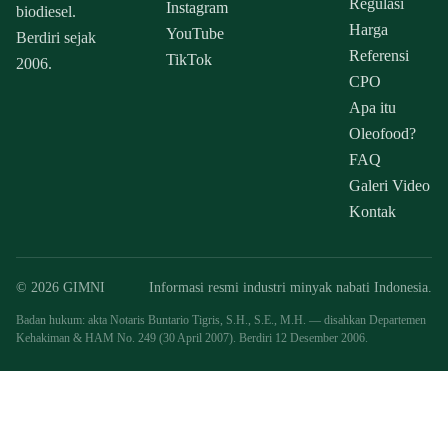
Regulasi
Instagram
biodiesel.
Harga
YouTube
Berdiri sejak
Referensi
TikTok
2006.
CPO
Apa itu
Oleofood?
FAQ
Galeri Video
Kontak
© 2026 GIMNI
Informasi resmi industri minyak nabati Indonesia.
Badan hukum: akta Notaris Buntario Tigris, S.H., S.E., M.H. — disahkan Departemen
Kehakiman & HAM No. 249 (30 April 2007). Berdiri 12 Desember 2006.