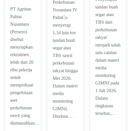
Perkebunan
tandan buah
PT Agrinas
Nusantara IV
segar atau
Palma
PalmCo
TBS dari
Nusantara
menyerap
perkebunan
(Persero)
1,34 juta ton
rakyat
disebut
tandan buah
menjadi salah
menyiapkan
segar atau
satu catatan
rekrutmen
TBS sawit
dalam materi
lebih dari 20
perkebunan
media
ribu pekerja
rakyat hingga
monitoring
untuk
Mei 2026.
GIMNI pada
memperkuat
Dalam materi
1 Juli 2026.
pengelolaan
media
Dalam
aset
monitoring
ringkasan
perkebunan
GIMNI,
tersebut,…
sawit yang
Direktur…
diamanahkan…