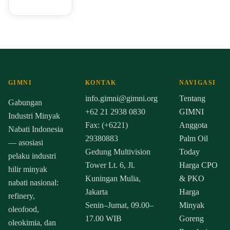
GIMNI
KONTAK
NAVIGASI
info.gimni@gimni.org
Tentang
Gabungan
+62 21 2938 0830
GIMNI
Industri Minyak
Fax: (+6221)
Anggota
Nabati Indonesia
29380883
Palm Oil
— asosiasi
Gedung Multivision
Today
pelaku industri
Tower Lt. 6, Jl.
Harga CPO
hilir minyak
Kuningan Mulia,
& PKO
nabati nasional:
Jakarta
Harga
refinery,
Senin–Jumat, 09.00–
Minyak
oleofood,
17.00 WIB
Goreng
oleokimia, dan