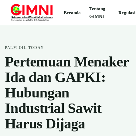
Tentang
Beranda
Regulasi
GIMNI
PALM OIL TODAY
Pertemuan Menaker
Ida dan GAPKI:
Hubungan
Industrial Sawit
Harus Dijaga