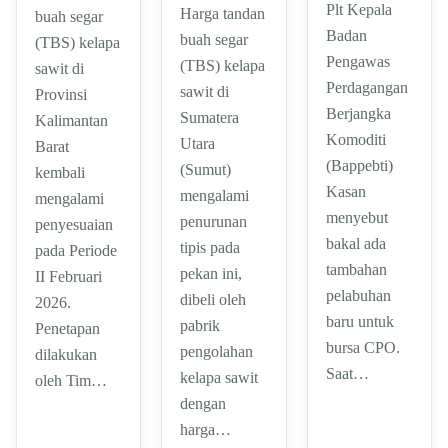
Plt Kepala
Harga tandan
buah segar
Badan
buah segar
(TBS) kelapa
Pengawas
(TBS) kelapa
sawit di
Perdagangan
sawit di
Provinsi
Berjangka
Sumatera
Kalimantan
Komoditi
Utara
Barat
(Bappebti)
(Sumut)
kembali
Kasan
mengalami
mengalami
menyebut
penurunan
penyesuaian
bakal ada
tipis pada
pada Periode
tambahan
pekan ini,
II Februari
pelabuhan
dibeli oleh
2026.
baru untuk
pabrik
Penetapan
bursa CPO.
pengolahan
dilakukan
Saat…
kelapa sawit
oleh Tim…
dengan
harga…