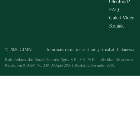
Oleofood?
FAQ
Galeri Video
Kontak
© 2026 GIMNI
Informasi resmi industri minyak nabati Indonesia.
Badan hukum: akta Notaris Buntario Tigris, S.H., S.E., M.H. — disahkan Departemen
Kehakiman & HAM No. 249 (30 April 2007). Berdiri 12 Desember 2006.