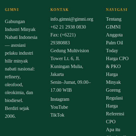
GIMNI
KONTAK
NAVIGASI
info.gimni@gimni.org
Tentang
Gabungan
+62 21 2938 0830
GIMNI
Industri Minyak
Fax: (+6221)
Anggota
Nabati Indonesia
29380883
Palm Oil
— asosiasi
Gedung Multivision
Today
pelaku industri
Tower Lt. 6, Jl.
Harga CPO
hilir minyak
Kuningan Mulia,
& PKO
nabati nasional:
Jakarta
Harga
refinery,
Senin–Jumat, 09.00–
Minyak
oleofood,
17.00 WIB
Goreng
oleokimia, dan
Regulasi
Instagram
biodiesel.
Harga
YouTube
Berdiri sejak
Referensi
TikTok
2006.
CPO
Apa itu