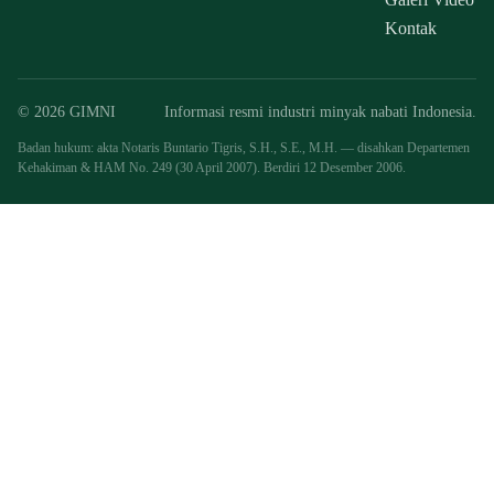
Kontak
© 2026 GIMNI
Informasi resmi industri minyak nabati Indonesia.
Badan hukum: akta Notaris Buntario Tigris, S.H., S.E., M.H. — disahkan Departemen
Kehakiman & HAM No. 249 (30 April 2007). Berdiri 12 Desember 2006.