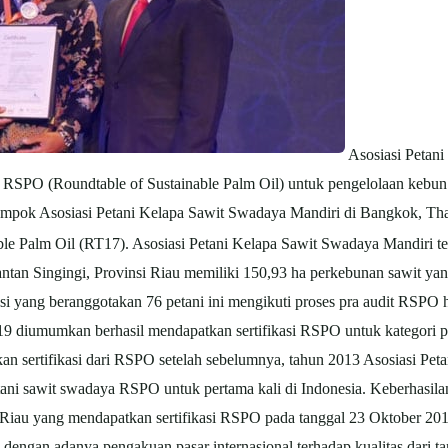
Asosiasi Petan
ri RSPO (Roundtable of Sustainable Palm Oil) untuk pengelolaan kebun k
mpok Asosiasi Petani Kelapa Sawit Swadaya Mandiri di Bangkok, Tha
e Palm Oil (RT17). Asosiasi Petani Kelapa Sawit Swadaya Mandiri terd
tan Singingi, Provinsi Riau memiliki 150,93 ha perkebunan sawit yang
asi yang beranggotakan 76 petani ini mengikuti proses pra audit RSPO h
 diumumkan berhasil mendapatkan sertifikasi RSPO untuk kategori pe
tkan sertifikasi dari RSPO setelah sebelumnya, tahun 2013 Asosiasi 
tani sawit swadaya RSPO untuk pertama kali di Indonesia. Keberhasila
iau yang mendapatkan sertifikasi RSPO pada tanggal 23 Oktober 201
ngan adanya pengakuan pasar internasional terhadap kualitas dari ta