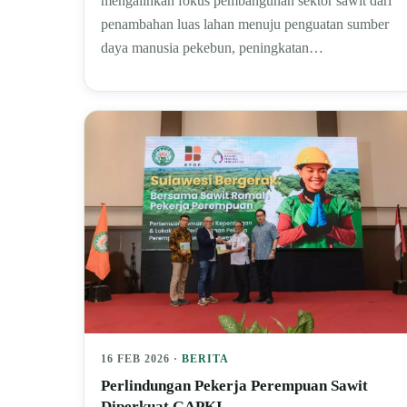
mengalihkan fokus pembangunan sektor sawit dari
penambahan luas lahan menuju penguatan sumber
daya manusia pekebun, peningkatan…
16 FEB 2026 ·
BERITA
Perlindungan Pekerja Perempuan Sawit
Diperkuat GAPKI