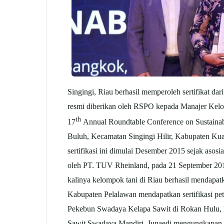
Singingi, Riau berhasil memperoleh sertifikat da
resmi diberikan oleh RSPO kepada Manajer Kelo
th
17
Annual Roundtable Conference on Sustainabl
Buluh, Kecamatan Singingi Hilir, Kabupaten Kuan
sertifikasi ini dimulai Desember 2015 sejak asosi
oleh PT. TUV Rheinland, pada 21 September 2019
kalinya kelompok tani di Riau berhasil mendapa
Kabupaten Pelalawan mendapatkan sertifikasi pe
Pekebun Swadaya Kelapa Sawit di Rokan Hulu, R
Sawit Swadaya Mandiri, Junaedi mengungkapan, de