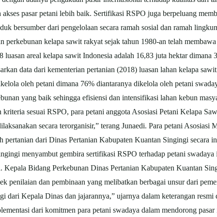
akses pasar petani lebih baik. Sertifikasi RSPO juga berpeluang memb
oduk bersumber dari pengelolaan secara ramah sosial dan ramah lingku
n perkebunan kelapa sawit rakyat sejak tahun 1980-an telah membaw
8 luasan areal kelapa sawit Indonesia adalah 16,83 juta hektar dimana 
 data dari kementerian pertanian (2018) luasan lahan kelapa sawit ra
dikelola oleh petani dimana 76% diantaranya dikelola oleh petani swaday
rkebunan yang baik sehingga efisiensi dan intensifikasi lahan kebun m
kriteria sesuai RSPO, para petani anggota Asosiasi Petani Kelapa Saw
ksanakan secara terorganisir,” terang Junaedi. Para petani Asosiasi 
uh pertanian dari Dinas Pertanian Kabupaten Kuantan Singingi secara
Singingi menyambut gembira sertifikasi RSPO terhadap petani swadaya
. Kepala Bidang Perkebunan Dinas Pertanian Kabupaten Kuantan Singin
pek penilaian dan pembinaan yang melibatkan berbagai unsur dari peme
i dari Kepala Dinas dan jajarannya,” ujarnya dalam keterangan resmi 
mplementasi dari komitmen para petani swadaya dalam mendorong pasar 