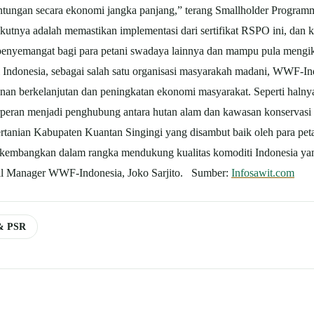
euntungan secara ekonomi jangka panjang,” terang Smallholder Progr
tnya adalah memastikan implementasi dari sertifikat RSPO ini, dan kaj
i penyemangat bagi para petani swadaya lainnya dan mampu pula mengiku
i Indonesia, sebagai salah satu organisasi masyarakah madani, WWF-In
an berkelanjutan dan peningkatan ekonomi masyarakat. Seperti halny
erperan menjadi penghubung antara hutan alam dan kawasan konservasi
tanian Kabupaten Kuantan Singingi yang disambut baik oleh para pet
 dikembangkan dalam rangka mendukung kualitas komoditi Indonesia yan
Oil Manager WWF-Indonesia, Joko Sarjito. Sumber:
Infosawit.com
 & PSR