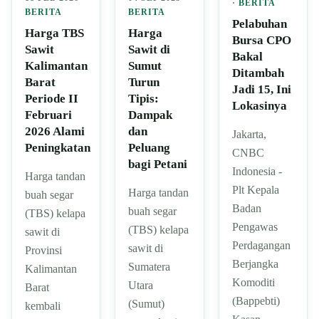
·
BERITA
BERITA
BERITA
Pelabuhan
Harga
Harga TBS
Bursa CPO
Sawit di
Sawit
Bakal
Sumut
Kalimantan
Ditambah
Turun
Barat
Jadi 15, Ini
Tipis:
Periode II
Lokasinya
Dampak
Februari
dan
2026 Alami
Jakarta,
Peluang
Peningkatan
CNBC
bagi Petani
Indonesia -
Harga tandan
Plt Kepala
Harga tandan
buah segar
Badan
buah segar
(TBS) kelapa
Pengawas
(TBS) kelapa
sawit di
Perdagangan
sawit di
Provinsi
Berjangka
Sumatera
Kalimantan
Komoditi
Utara
Barat
(Bappebti)
(Sumut)
kembali