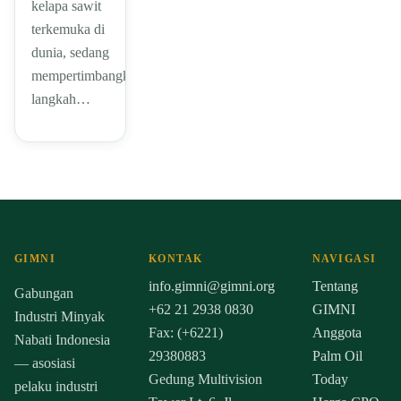
kelapa sawit
terkemuka di
dunia, sedang
mempertimbangkan
langkah…
GIMNI
KONTAK
NAVIGASI
info.gimni@gimni.org
Tentang
Gabungan
+62 21 2938 0830
GIMNI
Industri Minyak
Fax: (+6221)
Anggota
Nabati Indonesia
29380883
Palm Oil
— asosiasi
Gedung Multivision
Today
pelaku industri