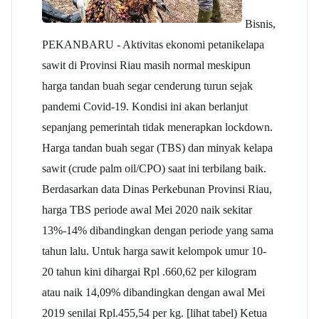
Bisnis,
PEKANBARU - Aktivitas ekonomi petani
kelapa
sawit
di Provinsi Riau masih normal meskipun
harga tandan buah segar cenderung turun sejak
pandemi Covid-19. Kondisi ini akan berlanjut
sepanjang pemerintah tidak menerapkan lockdown.
Harga tandan buah segar (TBS) dan minyak
kelapa
sawit (
crude palm oil/CPO) saat ini terbilang baik.
Berdasarkan data Dinas Perkebunan Provinsi Riau,
harga TBS periode awal Mei 2020 naik sekitar
13%-14% dibandingkan dengan periode yang sama
tahun lalu. Untuk harga sawit kelompok umur 10-
20 tahun kini dihargai Rpl .660,62 per kilogram
atau naik 14,09% dibandingkan dengan awal Mei
2019 senilai Rpl.455,54 per kg. [lihat tabel) Ketua