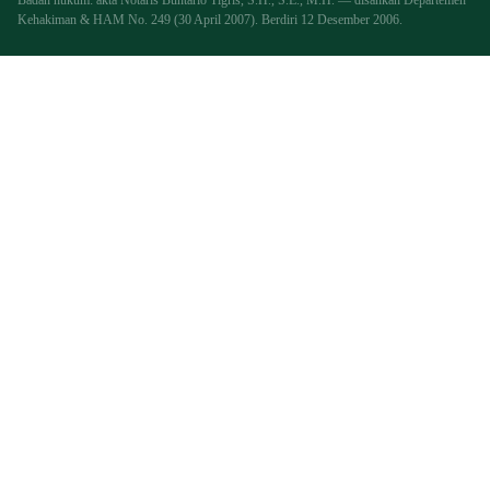
Kehakiman & HAM No. 249 (30 April 2007). Berdiri 12 Desember 2006.