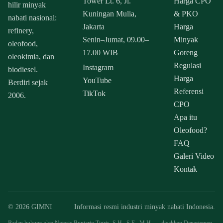
Tower Lt. 6, Jl.
Harga CPO
hilir minyak
Kuningan Mulia,
& PKO
nabati nasional:
Jakarta
Harga
refinery,
Senin–Jumat, 09.00–
Minyak
oleofood,
17.00 WIB
Goreng
oleokimia, dan
Regulasi
Instagram
biodiesel.
Harga
YouTube
Berdiri sejak
Referensi
TikTok
2006.
CPO
Apa itu
Oleofood?
FAQ
Galeri Video
Kontak
© 2026 GIMNI
Informasi resmi industri minyak nabati Indonesia.
Badan hukum: akta Notaris Buntario Tigris, S.H., S.E., M.H. — disahkan Departemen