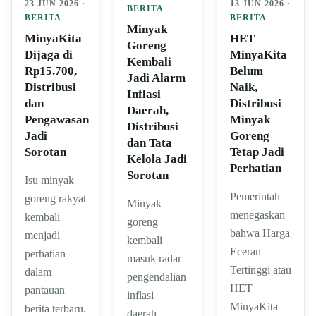
23 JUN 2026 ·
13 JUN 2026 ·
BERITA
BERITA
BERITA
Minyak
MinyaKita
HET
Goreng
Dijaga di
MinyaKita
Kembali
Rp15.700,
Belum
Jadi Alarm
Distribusi
Naik,
Inflasi
dan
Distribusi
Daerah,
Pengawasan
Minyak
Distribusi
Jadi
Goreng
dan Tata
Sorotan
Tetap Jadi
Kelola Jadi
Perhatian
Sorotan
Isu minyak
Pemerintah
goreng rakyat
Minyak
menegaskan
kembali
goreng
bahwa Harga
menjadi
kembali
Eceran
perhatian
masuk radar
Tertinggi atau
dalam
pengendalian
HET
pantauan
inflasi
MinyaKita
berita terbaru.
daerah.