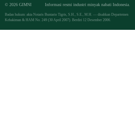
© 2026 GIMNI
Informasi resmi industri minyak nabati Indonesia.
Badan hukum: akta Notaris Buntario Tigris, S.H., S.E., M.H. — disahkan Departemen
Kehakiman & HAM No. 249 (30 April 2007). Berdiri 12 Desember 2006.