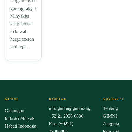
harga minyak
goreng rakyat
Minyakita
tetap berada
di bawah
harga eceran
tertinggi…
GIMNI
KONTAK
NAVIGASI
info.gimni@gimni.org
Tentang
Gabungan
+62 21 2938 0830
GIMNI
Industri Minyak
Fax: (+6221)
Anggota
Nabati Indonesia
29380883
Palm Oil