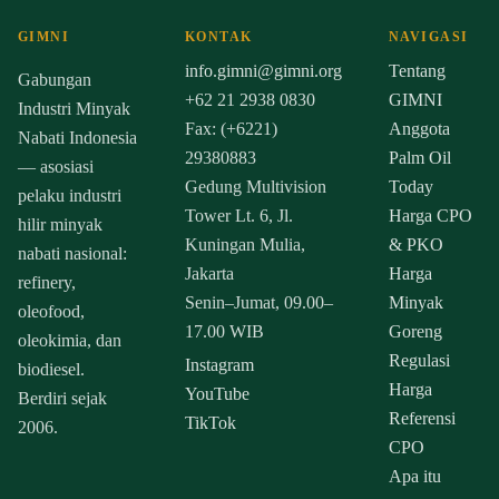
GIMNI
KONTAK
NAVIGASI
info.gimni@gimni.org
Tentang
Gabungan
+62 21 2938 0830
GIMNI
Industri Minyak
Fax: (+6221)
Anggota
Nabati Indonesia
29380883
Palm Oil
— asosiasi
Gedung Multivision
Today
pelaku industri
Tower Lt. 6, Jl.
Harga CPO
hilir minyak
Kuningan Mulia,
& PKO
nabati nasional:
Jakarta
Harga
refinery,
Senin–Jumat, 09.00–
Minyak
oleofood,
17.00 WIB
Goreng
oleokimia, dan
Regulasi
Instagram
biodiesel.
Harga
YouTube
Berdiri sejak
Referensi
TikTok
2006.
CPO
Apa itu