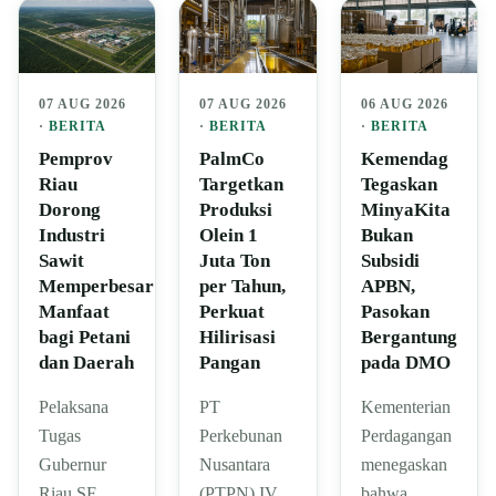
07 AUG 2026
07 AUG 2026
06 AUG 2026
·
BERITA
·
BERITA
·
BERITA
Pemprov
PalmCo
Kemendag
Riau
Targetkan
Tegaskan
Dorong
Produksi
MinyaKita
Industri
Olein 1
Bukan
Sawit
Juta Ton
Subsidi
Memperbesar
per Tahun,
APBN,
Manfaat
Perkuat
Pasokan
bagi Petani
Hilirisasi
Bergantung
dan Daerah
Pangan
pada DMO
Pelaksana
PT
Kementerian
Tugas
Perkebunan
Perdagangan
Gubernur
Nusantara
menegaskan
Riau SF
(PTPN) IV
bahwa