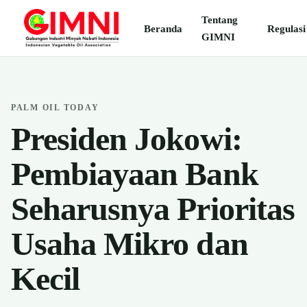
Tentang
Beranda
Regulasi
GIMNI
PALM OIL TODAY
Presiden Jokowi:
Pembiayaan Bank
Seharusnya Prioritas
Usaha Mikro dan
Kecil