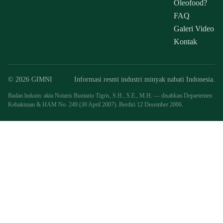
Oleofood?
FAQ
Galeri Video
Kontak
© 2026 GIMNI
Informasi resmi industri minyak nabati Indonesia.
Badan hukum: akta Notaris Buntario Tigris, S.H., S.E., M.H. — disahkan Departemen
Kehakiman & HAM No. 249 (30 April 2007). Berdiri 12 Desember 2006.