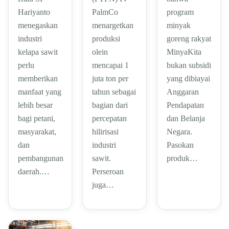
Hariyanto
PalmCo
program
menegaskan
menargetkan
minyak
industri
produksi
goreng rakyat
kelapa sawit
olein
MinyaKita
perlu
mencapai 1
bukan subsidi
memberikan
juta ton per
yang dibiayai
manfaat yang
tahun sebagai
Anggaran
lebih besar
bagian dari
Pendapatan
bagi petani,
percepatan
dan Belanja
masyarakat,
hilirisasi
Negara.
dan
industri
Pasokan
pembangunan
sawit.
produk…
daerah.…
Perseroan
juga…