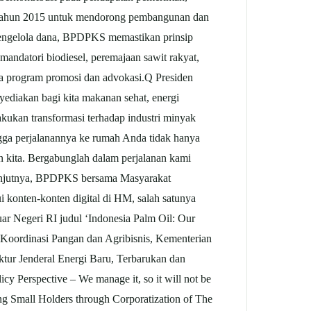
a tahun 2015 untuk mendorong pembangunan dan
a pengelola dana, BPDPKS memastikan prinsip
mandatori biodiesel, peremajaan sawit rakyat,
ta program promosi dan advokasi.Q Presiden
ediakan bagi kita makanan sehat, energi
lakukan transformasi terhadap industri minyak
ngga perjalanannya ke rumah Anda tidak hanya
n kita. Bergabunglah dalam perjalanan kami
elanjutnya, BPDPKS bersama Masyarakat
i konten-konten digital di HM, salah satunya
uar Negeri RI judul ‘Indonesia Palm Oil: Our
Koordinasi Pangan dan Agribisnis, Kementerian
ktur Jenderal Energi Baru, Terbarukan dan
 Perspective – We manage it, so it will not be
g Small Holders through Corporatization of The