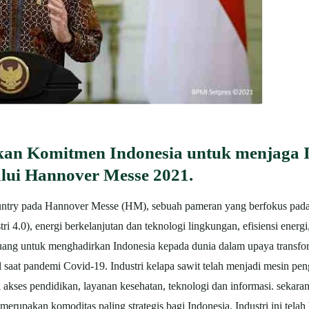
kan Komitmen Indonesia untuk menjaga I
alui Hannover Messe 2021.
untry pada Hannover Messe (HM), sebuah pameran yang berfokus pada be
tri 4.0), energi berkelanjutan dan teknologi lingkungan, efisiensi energi
eluang untuk menghadirkan Indonesia kepada dunia dalam upaya transfo
 saat pandemi Covid-19. Industri kelapa sawit telah menjadi mesin pe
akses pendidikan, layanan kesehatan, teknologi dan informasi. sekar
merupakan komoditas paling strategis bagi Indonesia. Industri ini tela