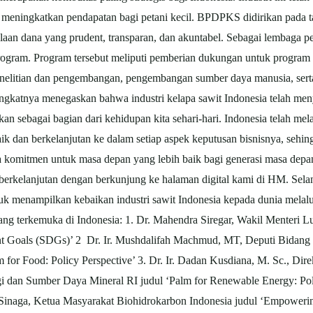
an meningkatkan pendapatan bagi petani kecil. BPDPKS didirikan pad
lolaan dana yang prudent, transparan, dan akuntabel. Sebagai lembag
 program. Program tersebut meliputi pemberian dukungan untuk program 
penelitian dan pengembangan, pengembangan sumber daya manusia, ser
ngkatnya menegaskan bahwa industri kelapa sawit Indonesia telah meny
kan sebagai bagian dari kehidupan kita sehari-hari. Indonesia telah me
ik dan berkelanjutan ke dalam setiap aspek keputusan bisnisnya, sehi
a komitmen untuk masa depan yang lebih baik bagi generasi masa depa
 berkelanjutan dengan berkunjung ke halaman digital kami di HM. S
uk menampilkan kebaikan industri sawit Indonesia kepada dunia melalu
orang terkemuka di Indonesia: 1. Dr. Mahendra Siregar, Wakil Menteri L
 Goals (SDGs)’ 2 Dr. Ir. Mushdalifah Machmud, MT, Deputi Bidang 
for Food: Policy Perspective’ 3. Dr. Ir. Dadan Kusdiana, M. Sc., Dire
dan Sumber Daya Mineral RI judul ‘Palm for Renewable Energy: Policy
Sinaga, Ketua Masyarakat Biohidrokarbon Indonesia judul ‘Empowerin