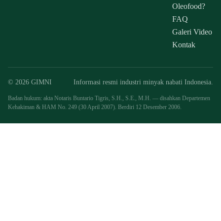
Oleofood?
FAQ
Galeri Video
Kontak
© 2026 GIMNI
Informasi resmi industri minyak nabati Indonesia.
Badan hukum: akta Notaris Buntario Tigris, S.H., S.E., M.H. — disahkan Departemen
Kehakiman & HAM No. 249 (30 April 2007). Berdiri 12 Desember 2006.