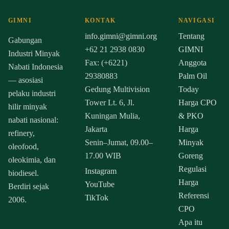
GIMNI
KONTAK
NAVIGASI
info.gimni@gimni.org
Tentang
Gabungan
+62 21 2938 0830
GIMNI
Industri Minyak
Fax: (+6221)
Anggota
Nabati Indonesia
29380883
Palm Oil
— asosiasi
Gedung Multivision
Today
pelaku industri
Tower Lt. 6, Jl.
Harga CPO
hilir minyak
Kuningan Mulia,
& PKO
nabati nasional:
Jakarta
Harga
refinery,
Senin–Jumat, 09.00–
Minyak
oleofood,
17.00 WIB
Goreng
oleokimia, dan
Regulasi
Instagram
biodiesel.
Harga
YouTube
Berdiri sejak
Referensi
TikTok
2006.
CPO
Apa itu