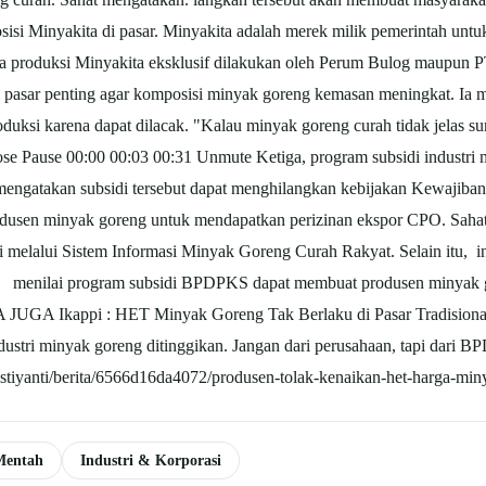
 Minyakita di pasar. Minyakita adalah merek milik pemerintah untu
ika produksi Minyakita eksklusif dilakukan oleh Perum Bulog maupun P
 pasar penting agar komposisi minyak goreng kemasan meningkat. Ia 
oduksi karena dapat dilacak. "Kalau minyak goreng curah tidak jelas s
close Pause 00:00 00:03 00:31 Unmute Ketiga, program subsidi industr
ngatakan subsidi tersebut dapat menghilangkan kebijakan Kewajiban 
rodusen minyak goreng untuk mendapatkan perizinan ekspor CPO. Saha
inci melalui Sistem Informasi Minyak Goreng Curah Rakyat. Selain it
. menilai program subsidi BPDPKS dapat membuat produsen minyak 
 JUGA Ikappi : HET Minyak Goreng Tak Berlaku di Pasar Tradision
ustri minyak goreng ditinggikan. Jangan dari perusahaan, tapi dari 
agustiyanti/berita/6566d16da4072/produsen-tolak-kenaikan-het-harga-mi
Mentah
Industri & Korporasi