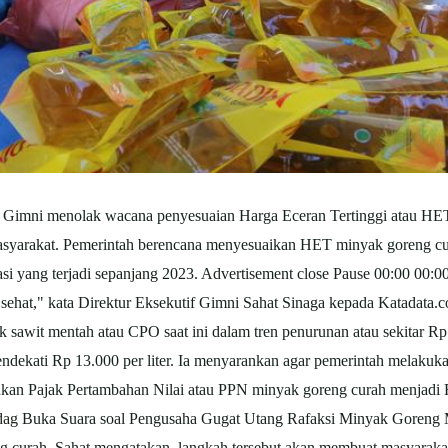
 Gimni menolak wacana penyesuaian Harga Eceran Tertinggi atau HET 
syarakat. Pemerintah berencana menyesuaikan HET minyak goreng cur
lasi yang terjadi sepanjang 2023. Advertisement close Pause 00:00 00
n sehat," kata Direktur Eksekutif Gimni Sahat Sinaga kepada Katadata.c
 sawit mentah atau CPO saat ini dalam tren penurunan atau sekitar Rp 
endekati Rp 13.000 per liter. Ia menyarankan agar pemerintah melaku
urunkan Pajak Pertambahan Nilai atau PPN minyak goreng curah menj
dag Buka Suara soal Pengusaha Gugat Utang Rafaksi Minyak Goreng 
g curah. Sahat mengatakan. langkah tersebut akan membuat masyaraka