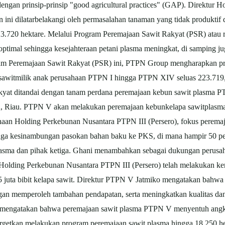
ngan prinsip-prinsip "good agricultural practices" (GAP). Direktur 
ni dilatarbelakangi oleh permasalahan tanaman yang tidak produktif 
.720 hektare. Melalui Program Peremajaan Sawit Rakyat (PSR) atau r
optimal sehingga kesejahteraan petani plasma meningkat, di samping
m Peremajaan Sawit Rakyat (PSR) ini, PTPN Group mengharapkan pr
sawit
milik anak perusahaan PTPN I hingga PTPN XIV seluas 223.719,7
yat ditandai dengan tanam perdana peremajaan kebun sawit plasma P
u, Riau. PTPN V akan melakukan peremajaan kebun
kelapa sawit
plasma
haan Holding Perkebunan Nusantara PTPN III (Persero), fokus peremaj
jaga kesinambungan pasokan bahan baku ke PKS, di mana hampir 50 pe
asma dan pihak ketiga. Ghani menambahkan sebagai dukungan perusah
olding Perkebunan Nusantara PTPN III (Persero) telah melakukan ker
 juta bibit kelapa sawit. Direktur PTPN V Jatmiko mengatakan bahwa
an memperoleh tambahan pendapatan, serta meningkatkan kualitas d
mengatakan bahwa peremajaan sawit plasma PTPN V menyentuh angka 20
etkan melakukan program peremajaan sawit plasma hingga 18.250 hek