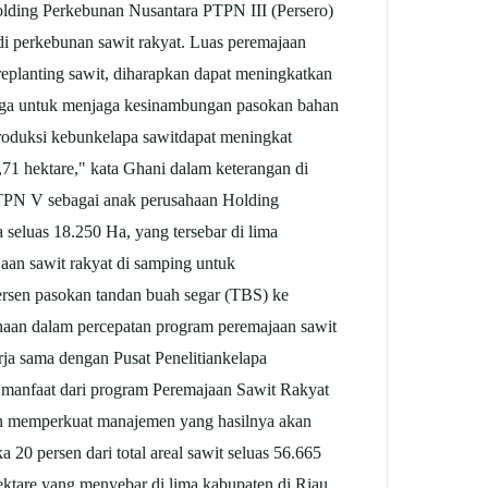
Holding Perkebunan Nusantara PTPN III (Persero)
di perkebunan sawit rakyat. Luas peremajaan
eplanting sawit, diharapkan dapat meningkatkan
 juga untuk menjaga kesinambungan pasokan bahan
oduksi kebun
kelapa sawit
dapat meningkat
1 hektare," kata Ghani dalam keterangan di
TPN V sebagai anak perusahaan Holding
 seluas 18.250 Ha, yang tersebar di lima
aan sawit rakyat di samping untuk
rsen pasokan tandan buah segar (TBS) ke
aan dalam percepatan program peremajaan sawit
ja sama dengan Pusat Penelitian
kelapa
 manfaat dari program Peremajaan Sawit Rakyat
an memperkuat manajemen yang hasilnya akan
 persen dari total areal sawit seluas 56.665
tare yang menyebar di lima kabupaten di Riau.