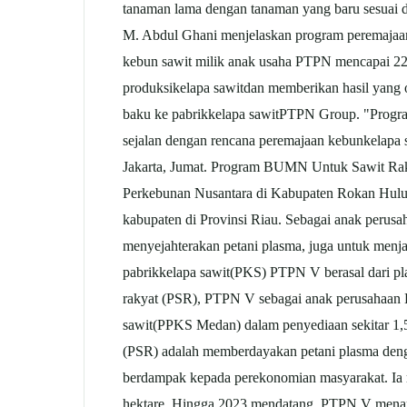
tanaman lama dengan tanaman yang baru sesuai de
M. Abdul Ghani menjelaskan program peremajaan i
kebun sawit milik anak usaha PTPN mencapai 223
produksi
kelapa sawit
dan memberikan hasil yang 
baku ke pabrik
kelapa sawit
PTPN Group. "Progra
sejalan dengan rencana peremajaan kebun
kelapa 
Jakarta, Jumat. Program BUMN Untuk Sawit Rak
Perkebunan Nusantara di Kabupaten Rokan Hul
kabupaten di Provinsi Riau. Sebagai anak perusa
menyejahterakan petani plasma, juga untuk men
pabrik
kelapa sawit
(PKS) PTPN V berasal dari pl
rakyat (PSR), PTPN V sebagai anak perusahaan H
sawit
(PPKS Medan) dalam penyediaan sekitar 1,5
(PSR) adalah memberdayakan petani plasma deng
berdampak kepada perekonomian masyarakat. Ia 
hektare. Hingga 2023 mendatang, PTPN V menarg