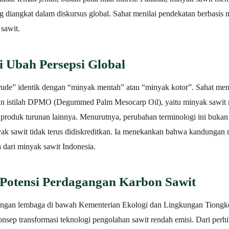
ng diangkat dalam diskursus global. Sahat menilai pendekatan berbasis 
sawit.
 Ubah Persepsi Global
rude” identik dengan “minyak mentah” atau “minyak kotor”. Sahat menil
lkan istilah DPMO (Degummed Palm Mesocarp Oil), yaitu minyak sawit 
 produk turunan lainnya.
Menurutnya, perubahan terminologi ini bukan s
yak sawit tidak terus didiskreditkan. Ia menekankan bahwa kandungan
 dari minyak sawit Indonesia.
 Potensi Perdagangan Karbon Sawit
dengan lembaga di bawah Kementerian Ekologi dan Lingkungan Tiongko
sep transformasi teknologi pengolahan sawit rendah emisi. Dari perh