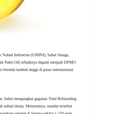
ak Nabati Indonesia (GIMNI), Sahat Sinaga,
ude Palm Oil) sebaiknya diganti menjadi DPMO
bernilai tambah tinggi di pasar internasional.
pur, Sahat mengangkat gagasan Total Rebranding
k nabati dunia.
Menurutnya, standar tersebut
engandung vitamin E hingga sekitar 1.150 ppm