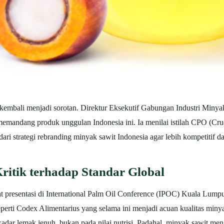
al kembali menjadi sorotan. Direktur Eksekutif Gabungan Industri Miny
emandang produk unggulan Indonesia ini. Ia menilai istilah CPO (Cr
 strategi rebranding minyak sawit Indonesia agar lebih kompetitif dan 
ritik terhadap Standar Global
at presentasi di International Palm Oil Conference (IPOC) Kuala Lum
perti Codex Alimentarius yang selama ini menjadi acuan kualitas minya
kadar lemak jenuh, bukan pada nilai nutrisi. Padahal, minyak sawit m