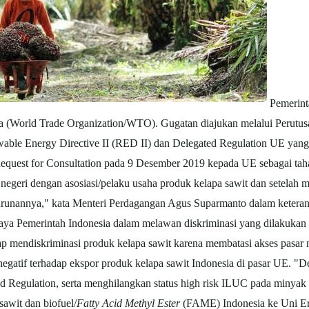
Pemerint
 (World Trade Organization/WTO). Gugatan diajukan melalui Perutus
able Energy Directive II (RED II) dan Delegated Regulation UE yan
equest for Consultation pada 9 Desember 2019 kepada UE sebagai taha
egeri dengan asosiasi/pelaku usaha produk kelapa sawit dan setelah mel
urunannya," kata Menteri Perdagangan Agus Suparmanto dalam keterang
aya Pemerintah Indonesia dalam melawan diskriminasi yang dilakukan
ap mendiskriminasi produk kelapa sawit karena membatasi akses pasar 
egatif terhadap ekspor produk kelapa sawit Indonesia di pasar UE. "D
 Regulation, serta menghilangkan status high risk ILUC pada minyak 
sawit dan biofuel/
Fatty Acid Methyl Ester
(FAME) Indonesia ke Uni Ero