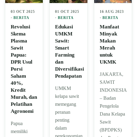
16 AUG 2023
03 OCT 2025
01 OCT 2025
·
BERITA
·
BERITA
·
BERITA
Manfaat
Revolusi
Edukasi
Minyak
Skema
UMKM
Makan
Plasma
Sawit:
Merah
Sawit
Smart
untuk
Papua:
Farming
UKMK
DPR Usul
dan
Porsi
Diversifikasi
JAKARTA,
Saham
Pendapatan
SAWIT
40%,
UMKM
Kredit
INDONESIA
kelapa sawit
Murah, dan
– Badan
Pelatihan
memegang
Pengelola
Agronomi
peranan
Dana Kelapa
penting
Sawit
Papua
dalam
(BPDPKS)
memiliki
perekonomian