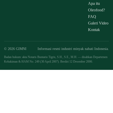
Apa itu
Oleofood?
FAQ
Galeri Video
Kontak
© 2026 GIMNI
Informasi resmi industri minyak nabati Indonesia.
Badan hukum: akta Notaris Buntario Tigris, S.H., S.E., M.H. — disahkan Departemen
Kehakiman & HAM No. 249 (30 April 2007). Berdiri 12 Desember 2006.