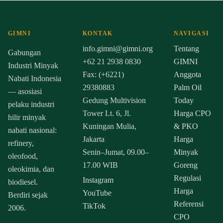
GIMNI
KONTAK
NAVIGASI
info.gimni@gimni.org
Tentang
Gabungan
+62 21 2938 0830
GIMNI
Industri Minyak
Fax: (+6221)
Anggota
Nabati Indonesia
29380883
Palm Oil
— asosiasi
Gedung Multivision
Today
pelaku industri
Tower Lt. 6, Jl.
Harga CPO
hilir minyak
Kuningan Mulia,
& PKO
nabati nasional:
Jakarta
Harga
refinery,
Senin–Jumat, 09.00–
Minyak
oleofood,
17.00 WIB
Goreng
oleokimia, dan
Regulasi
Instagram
biodiesel.
Harga
YouTube
Berdiri sejak
Referensi
TikTok
2006.
CPO