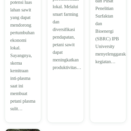
dan Pusat
potensi luas
lokal. Melalui
Penelitian
lahan sawit
smart farming
Surfaktan
yang dapat
dan
dan
mendorong
diversifikasi
Bioenergi
pertumbuhan
pendapatan,
(SBRC) IPB
ekonomi
petani sawit
University
lokal.
dapat
menyelenggarakan
Sayangnya,
meningkatkan
kegiatan…
skema
produktivitas…
kemitraan
inti-plasma
saat ini
membuat
petani plasma
sulit…