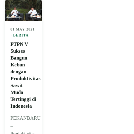
01 MAY 2021
·
BERITA
PTPN V
Sukses
Bangun
Kebun
dengan
Produktivitas
Sawit
Muda
Tertinggi di
Indonesia
PEKANBARU
–
Produktivitas