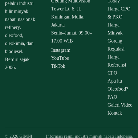
Gedung Multivision
Today
pelaku industri
Tower Lt. 6, Jl.
Harga CPO
hilir minyak
Kuningan Mulia,
& PKO
nabati nasional:
Jakarta
Harga
refinery,
Senin–Jumat, 09.00–
Minyak
oleofood,
17.00 WIB
Goreng
oleokimia, dan
Regulasi
Instagram
biodiesel.
Harga
YouTube
Berdiri sejak
Referensi
TikTok
2006.
CPO
Apa itu
Oleofood?
FAQ
Galeri Video
Kontak
© 2026 GIMNI
Informasi resmi industri minyak nabati Indonesia.