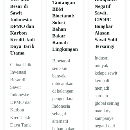
Tantangan
Besar di
Negatif
BBM
Sawit
Sawit,
Bioetanol:
Indonesia:
CPOPC
Solusi
DPMO dan
Bongkar
Bahan
Karbon
Alasan
Bakar
Kredit Jadi
Sawit Sulit
Ramah
Daya Tarik
Tersaingi
Lingkungan
Utama
Industri
Bioetanol
China Lirik
minyak
semakin
Investasi
kelapa sawit
banyak
Besar di
kembali
dibicarakan
Sawit
menjadi
di kalangan
Indonesia:
sorotan
pengendara
DPMO dan
global seiring
Indonesia
Karbon
maraknya
sebagai
Kredit Jadi
kampanye
alternatif
Daya Tarik
negatif dari
bahan bakar