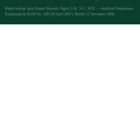
Badan hukum: akta Notaris Buntario Tigris, S.H., S.E., M.H. — disahkan Departemen
Kehakiman & HAM No. 249 (30 April 2007). Berdiri 12 Desember 2006.