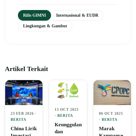
Rilis GIMNI
Internasional & EUDR
Lingkungan & Gambut
Artikel Terkait
13 OCT 2025
23 FEB 2026 ·
06 OCT 2025
·
BERITA
BERITA
·
BERITA
Keunggulan
China Lirik
Marak
dan
Investasi
Kampanye