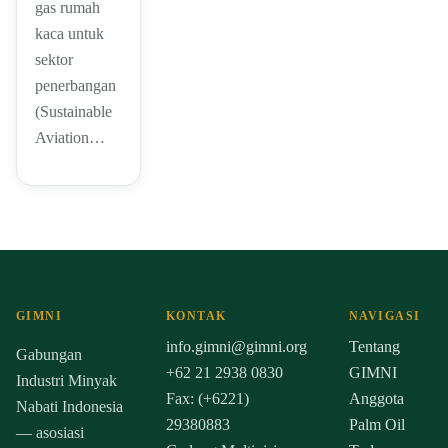
gas rumah
kaca untuk
sektor
penerbangan
(Sustainable
Aviation…
GIMNI
KONTAK
NAVIGASI
info.gimni@gimni.org
Tentang
Gabungan
+62 21 2938 0830
GIMNI
Industri Minyak
Fax: (+6221)
Anggota
Nabati Indonesia
29380883
Palm Oil
— asosiasi