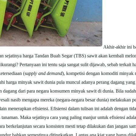
Akhir-akhir ini 
apan sejatinya harga Tandan Buah Segar (TBS) sawit akan kembali melo
urangi? Pertanyaan ini tentu saja sangat sulit dijawab, sebab terkait 
etersediaan (s
upply and demand
), kompetisi dengan komoditi minyak na
uhi harga minyak sawit dunia pula muncul adanya perang dagang yang
n dagang dari para negara konsumen minyak sawit di dunia. Bila sudah
ali nasib mengapa mereka (negara-negara besar dunia) melakukan per
in menerapkan efisiensi. Efisiensi dalam tulisan ini adalah dengan ti
is tanaman. Maka sejatinya cara yang paling manjur untuk efisiensi ada
a berkelanjutan secara konsisten mesti tetap dilakukan dan jangan sam
mundur bahkan semestinya ditingkatkan. Lantas apa kiat yang harus dila