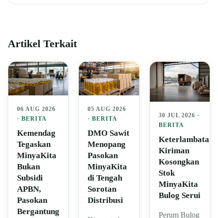
Artikel Terkait
06 AUG 2026
05 AUG 2026
30 JUL 2026 ·
·
BERITA
·
BERITA
BERITA
Kemendag
DMO Sawit
Keterlambatan
Tegaskan
Menopang
Kiriman
MinyaKita
Pasokan
Kosongkan
Bukan
MinyaKita
Stok
Subsidi
di Tengah
MinyaKita
APBN,
Sorotan
Bulog Serui
Pasokan
Distribusi
Bergantung
Perum Bulog