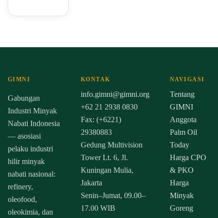
GIMNI
KONTAK
NAVIGASI
info.gimni@gimni.org
Tentang
Gabungan
+62 21 2938 0830
GIMNI
Industri Minyak
Fax: (+6221)
Anggota
Nabati Indonesia
29380883
Palm Oil
— asosiasi
Gedung Multivision
Today
pelaku industri
Tower Lt. 6, Jl.
Harga CPO
hilir minyak
Kuningan Mulia,
& PKO
nabati nasional:
Jakarta
Harga
refinery,
Senin–Jumat, 09.00–
Minyak
oleofood,
17.00 WIB
Goreng
oleokimia, dan