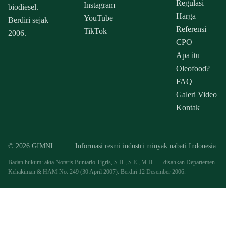
Regulasi
Instagram
biodiesel.
Harga
YouTube
Berdiri sejak
Referensi
TikTok
2006.
CPO
Apa itu
Oleofood?
FAQ
Galeri Video
Kontak
© 2026 GIMNI
Informasi resmi industri minyak nabati Indonesia.
Badan hukum: akta Notaris Buntario Tigris, S.H., S.E., M.H. — disahkan Departemen
Kehakiman & HAM No. 249 (30 April 2007). Berdiri 12 Desember 2006.