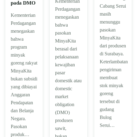
Kementerian
pada DMO
Cabang Serui
Perdagangan
masih
Kementerian
menegaskan
menunggu
Perdagangan
bahwa
pasokan
menegaskan
pasokan
MinyaKita
bahwa
MinyaKita
dari produsen
program
berasal dari
di Surabaya.
minyak
pelaksanaan
Keterlambatan
goreng rakyat
kewajiban
pengiriman
MinyaKita
pasar
membuat
bukan subsidi
domestik atau
stok minyak
yang dibiayai
domestic
goreng
Anggaran
market
tersebut di
Pendapatan
obligation
gudang
dan Belanja
(DMO)
Bulog
Negara.
produsen
Serui…
Pasokan
sawit,
produk…
bukan…