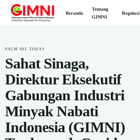
Tentang
Beranda
Regulasi
GIMNI
PALM OIL TODAY
Sahat Sinaga,
Direktur Eksekutif
Gabungan Industri
Minyak Nabati
Indonesia (GIMNI)