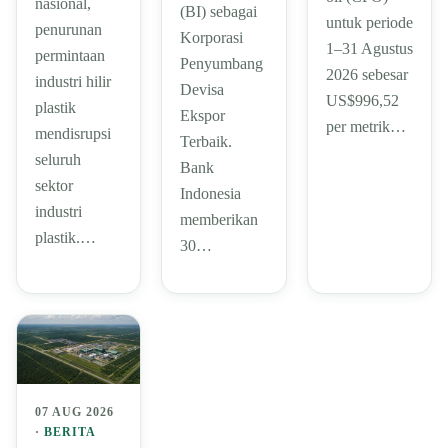
nasional,
(BI) sebagai
untuk periode
penurunan
Korporasi
1–31 Agustus
permintaan
Penyumbang
2026 sebesar
industri hilir
Devisa
US$996,52
plastik
Ekspor
per metrik…
mendisrupsi
Terbaik.
seluruh
Bank
sektor
Indonesia
industri
memberikan
plastik.…
30…
07 AUG 2026
·
BERITA