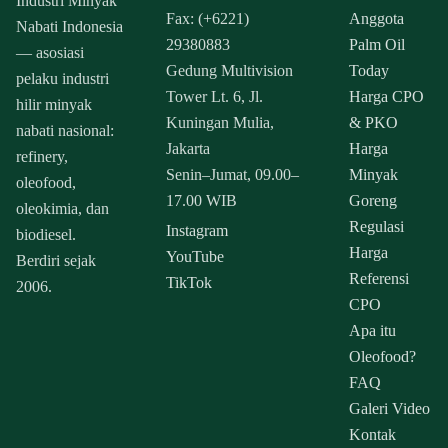
Industri Minyak
Fax: (+6221)
Anggota
Nabati Indonesia
29380883
Palm Oil
— asosiasi
Gedung Multivision
Today
pelaku industri
Tower Lt. 6, Jl.
Harga CPO
hilir minyak
Kuningan Mulia,
& PKO
nabati nasional:
Jakarta
Harga
refinery,
Senin–Jumat, 09.00–
Minyak
oleofood,
17.00 WIB
Goreng
oleokimia, dan
Regulasi
Instagram
biodiesel.
Harga
YouTube
Berdiri sejak
Referensi
TikTok
2006.
CPO
Apa itu
Oleofood?
FAQ
Galeri Video
Kontak