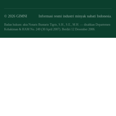
© 2026 GIMNI
Informasi resmi industri minyak nabati Indonesia.
Badan hukum: akta Notaris Buntario Tigris, S.H., S.E., M.H. — disahkan Departemen
Kehakiman & HAM No. 249 (30 April 2007). Berdiri 12 Desember 2006.