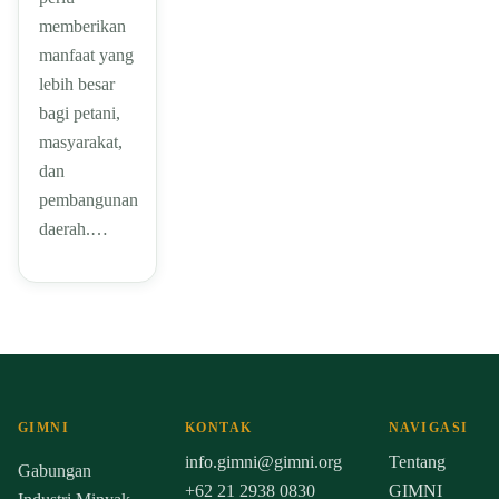
memberikan
manfaat yang
lebih besar
bagi petani,
masyarakat,
dan
pembangunan
daerah.…
GIMNI
KONTAK
NAVIGASI
info.gimni@gimni.org
Tentang
Gabungan
+62 21 2938 0830
GIMNI