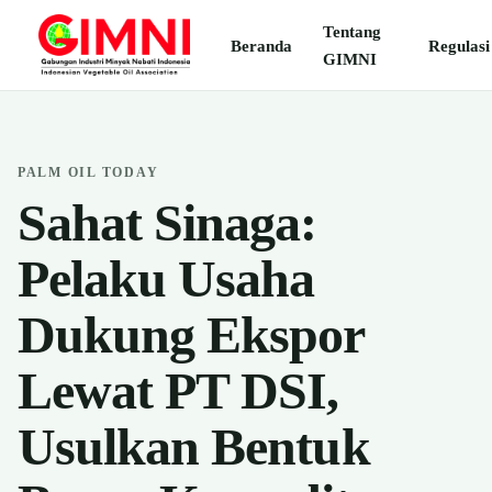
Tentang
Beranda
Regulasi
GIMNI
PALM OIL TODAY
Sahat Sinaga:
Pelaku Usaha
Dukung Ekspor
Lewat PT DSI,
Usulkan Bentuk