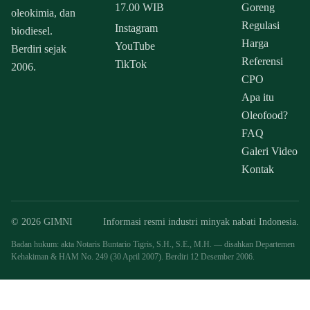
17.00 WIB
Goreng
oleokimia, dan
Regulasi
Instagram
biodiesel.
Harga
YouTube
Berdiri sejak
Referensi
TikTok
2006.
CPO
Apa itu
Oleofood?
FAQ
Galeri Video
Kontak
© 2026 GIMNI
Informasi resmi industri minyak nabati Indonesia.
Badan hukum: akta Notaris Buntario Tigris, S.H., S.E., M.H. — disahkan Departemen
Kehakiman & HAM No. 249 (30 April 2007). Berdiri 12 Desember 2006.