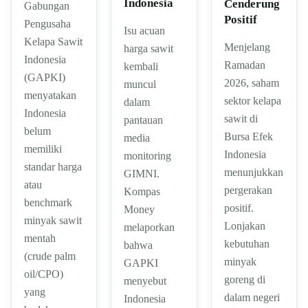
Indonesia
Cenderung
Gabungan
Positif
Pengusaha
Isu acuan
Kelapa Sawit
Menjelang
harga sawit
Indonesia
Ramadan
kembali
(GAPKI)
2026, saham
muncul
menyatakan
sektor kelapa
dalam
Indonesia
sawit di
pantauan
belum
Bursa Efek
media
memiliki
Indonesia
monitoring
standar harga
menunjukkan
GIMNI.
atau
pergerakan
Kompas
benchmark
positif.
Money
minyak sawit
Lonjakan
melaporkan
mentah
kebutuhan
bahwa
(crude palm
minyak
GAPKI
oil/CPO)
goreng di
menyebut
yang
dalam negeri
Indonesia