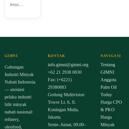
terus…
GIMNI
KONTAK
NAVIGASI
info.gimni@gimni.org
Tentang
Gabungan
+62 21 2938 0830
GIMNI
Industri Minyak
Fax: (+6221)
Anggota
Nabati Indonesia
29380883
Palm Oil
— asosiasi
Gedung Multivision
Today
pelaku industri
Tower Lt. 6, Jl.
Harga CPO
hilir minyak
Kuningan Mulia,
& PKO
nabati nasional:
Jakarta
Harga
refinery,
Senin–Jumat, 09.00–
Minyak
oleofood,