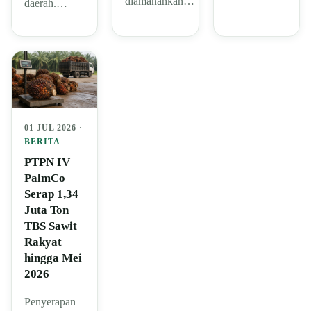
diamanahkan…
daerah.…
01 JUL 2026 ·
BERITA
PTPN IV
PalmCo
Serap 1,34
Juta Ton
TBS Sawit
Rakyat
hingga Mei
2026
Penyerapan