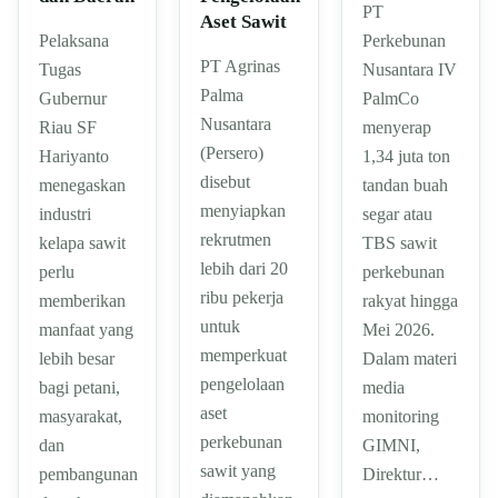
PT
Aset Sawit
Pelaksana
Perkebunan
PT Agrinas
Tugas
Nusantara IV
Palma
Gubernur
PalmCo
Nusantara
Riau SF
menyerap
(Persero)
Hariyanto
1,34 juta ton
disebut
menegaskan
tandan buah
menyiapkan
industri
segar atau
rekrutmen
kelapa sawit
TBS sawit
lebih dari 20
perlu
perkebunan
ribu pekerja
memberikan
rakyat hingga
untuk
manfaat yang
Mei 2026.
memperkuat
lebih besar
Dalam materi
pengelolaan
bagi petani,
media
aset
masyarakat,
monitoring
perkebunan
dan
GIMNI,
sawit yang
pembangunan
Direktur…