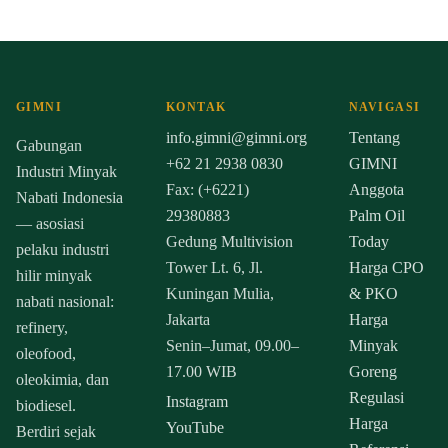
GIMNI
KONTAK
NAVIGASI
info.gimni@gimni.org
Tentang
Gabungan
+62 21 2938 0830
GIMNI
Industri Minyak
Fax: (+6221)
Anggota
Nabati Indonesia
29380883
Palm Oil
— asosiasi
Gedung Multivision
Today
pelaku industri
Tower Lt. 6, Jl.
Harga CPO
hilir minyak
Kuningan Mulia,
& PKO
nabati nasional:
Jakarta
Harga
refinery,
Senin–Jumat, 09.00–
Minyak
oleofood,
17.00 WIB
Goreng
oleokimia, dan
Regulasi
Instagram
biodiesel.
Harga
YouTube
Berdiri sejak