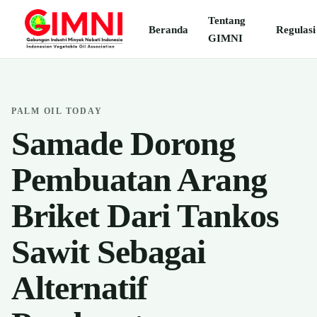
Tentang
Beranda
Regulasi
GIMNI
PALM OIL TODAY
Samade Dorong
Pembuatan Arang
Briket Dari Tankos
Sawit Sebagai
Alternatif