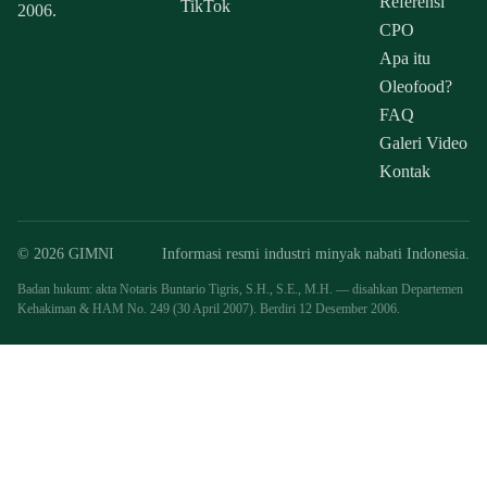
Referensi
TikTok
2006.
CPO
Apa itu
Oleofood?
FAQ
Galeri Video
Kontak
© 2026 GIMNI
Informasi resmi industri minyak nabati Indonesia.
Badan hukum: akta Notaris Buntario Tigris, S.H., S.E., M.H. — disahkan Departemen
Kehakiman & HAM No. 249 (30 April 2007). Berdiri 12 Desember 2006.