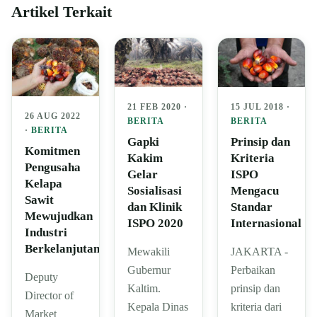
Artikel Terkait
15 JUL 2018 ·
21 FEB 2020 ·
26 AUG 2022
BERITA
BERITA
·
BERITA
Prinsip dan
Gapki
Komitmen
Kriteria
Kakim
Pengusaha
ISPO
Gelar
Kelapa
Mengacu
Sosialisasi
Sawit
Standar
dan Klinik
Mewujudkan
Internasional
ISPO 2020
Industri
Berkelanjutan
JAKARTA -
Mewakili
Perbaikan
Gubernur
Deputy
prinsip dan
Kaltim.
Director of
kriteria dari
Kepala Dinas
Market