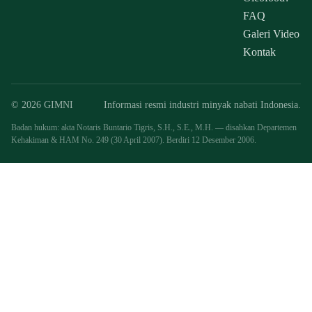
FAQ
Galeri Video
Kontak
© 2026 GIMNI
Informasi resmi industri minyak nabati Indonesia.
Badan hukum: akta Notaris Buntario Tigris, S.H., S.E., M.H. — disahkan Departemen
Kehakiman & HAM No. 249 (30 April 2007). Berdiri 12 Desember 2006.