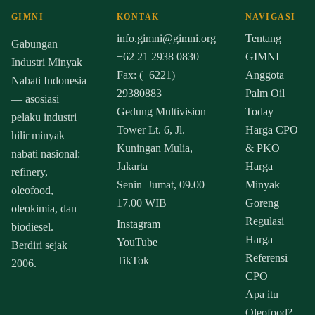
GIMNI
KONTAK
NAVIGASI
info.gimni@gimni.org
Tentang
Gabungan
+62 21 2938 0830
GIMNI
Industri Minyak
Fax: (+6221)
Anggota
Nabati Indonesia
29380883
Palm Oil
— asosiasi
Gedung Multivision
Today
pelaku industri
Tower Lt. 6, Jl.
Harga CPO
hilir minyak
Kuningan Mulia,
& PKO
nabati nasional:
Jakarta
Harga
refinery,
Senin–Jumat, 09.00–
Minyak
oleofood,
17.00 WIB
Goreng
oleokimia, dan
Regulasi
Instagram
biodiesel.
Harga
YouTube
Berdiri sejak
Referensi
TikTok
2006.
CPO
Apa itu
Oleofood?