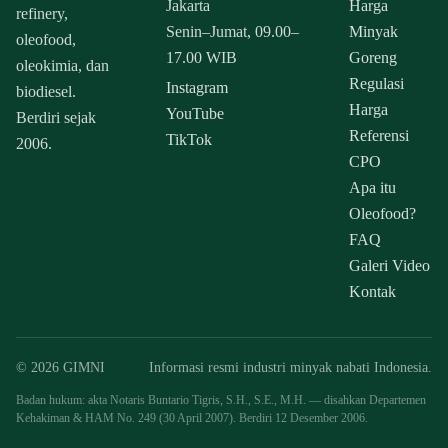
Jakarta
Harga
refinery,
Senin–Jumat, 09.00–
Minyak
oleofood,
17.00 WIB
Goreng
oleokimia, dan
Regulasi
Instagram
biodiesel.
Harga
YouTube
Berdiri sejak
Referensi
TikTok
2006.
CPO
Apa itu
Oleofood?
FAQ
Galeri Video
Kontak
© 2026 GIMNI
Informasi resmi industri minyak nabati Indonesia.
Badan hukum: akta Notaris Buntario Tigris, S.H., S.E., M.H. — disahkan Departemen
Kehakiman & HAM No. 249 (30 April 2007). Berdiri 12 Desember 2006.