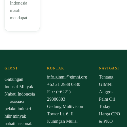
Indonesia
masih
mendapat…
GIMNI
KONTAK
NAVIGASI
info.gimni@gimni.org
Tentang
Gabungan
+62 21 2938 0830
GIMNI
Industri Minyak
Fax: (+6221)
Anggota
Nabati Indonesia
29380883
Palm Oil
— asosiasi
Gedung Multivision
Today
pelaku industri
Tower Lt. 6, Jl.
Harga CPO
hilir minyak
Kuningan Mulia,
& PKO
nabati nasional: