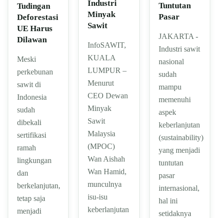
Industri
Tuntutan
Tudingan
Minyak
Pasar
Deforestasi
Sawit
UE Harus
JAKARTA -
Dilawan
InfoSAWIT,
Industri sawit
KUALA
Meski
nasional
LUMPUR –
perkebunan
sudah
Menurut
sawit di
mampu
CEO Dewan
Indonesia
memenuhi
Minyak
sudah
aspek
Sawit
dibekali
keberlanjutan
Malaysia
sertifikasi
(sustainability)
(MPOC)
ramah
yang menjadi
Wan Aishah
lingkungan
tuntutan
Wan Hamid,
dan
pasar
munculnya
berkelanjutan,
internasional,
isu-isu
tetap saja
hal ini
keberlanjutan
menjadi
setidaknya