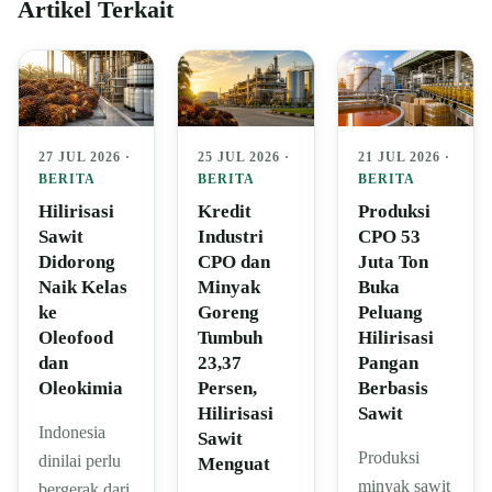
Artikel Terkait
27 JUL 2026 ·
25 JUL 2026 ·
21 JUL 2026 ·
BERITA
BERITA
BERITA
Hilirisasi
Kredit
Produksi
Sawit
Industri
CPO 53
Didorong
CPO dan
Juta Ton
Naik Kelas
Minyak
Buka
ke
Goreng
Peluang
Oleofood
Tumbuh
Hilirisasi
dan
23,37
Pangan
Oleokimia
Persen,
Berbasis
Hilirisasi
Sawit
Indonesia
Sawit
Produksi
dinilai perlu
Menguat
minyak sawit
bergerak dari