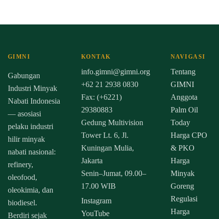
GIMNI
KONTAK
NAVIGASI
info.gimni@gimni.org
Tentang
Gabungan
+62 21 2938 0830
GIMNI
Industri Minyak
Fax: (+6221)
Anggota
Nabati Indonesia
29380883
Palm Oil
— asosiasi
Gedung Multivision
Today
pelaku industri
Tower Lt. 6, Jl.
Harga CPO
hilir minyak
Kuningan Mulia,
& PKO
nabati nasional:
Jakarta
Harga
refinery,
Senin–Jumat, 09.00–
Minyak
oleofood,
17.00 WIB
Goreng
oleokimia, dan
Regulasi
Instagram
biodiesel.
Harga
YouTube
Berdiri sejak