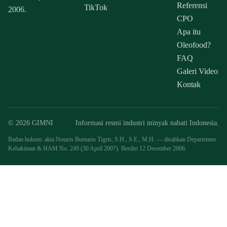
Referensi
TikTok
2006.
CPO
Apa itu
Oleofood?
FAQ
Galeri Video
Kontak
© 2026 GIMNI
Informasi resmi industri minyak nabati Indonesia.
Badan hukum: akta Notaris Buntario Tigris, S.H., S.E., M.H. — disahkan Departemen
Kehakiman & HAM No. 249 (30 April 2007). Berdiri 12 Desember 2006.