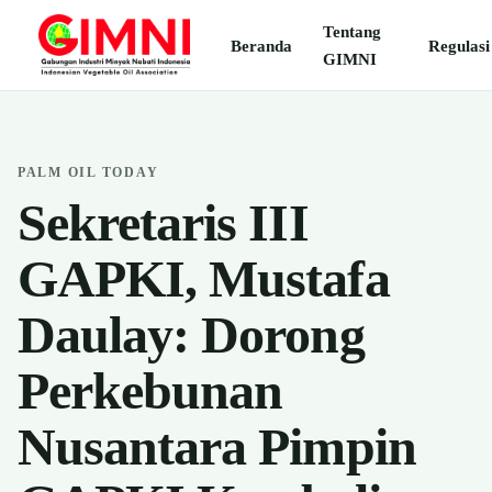
Tentang
Beranda
Regulasi
GIMNI
PALM OIL TODAY
Sekretaris III
GAPKI, Mustafa
Daulay: Dorong
Perkebunan
Nusantara Pimpin