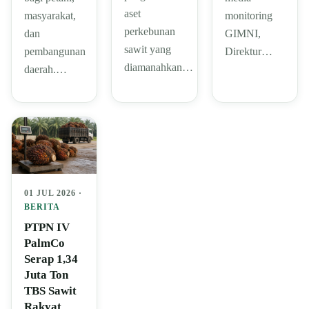
aset
masyarakat,
monitoring
perkebunan
dan
GIMNI,
sawit yang
pembangunan
Direktur…
diamanahkan…
daerah.…
01 JUL 2026 ·
BERITA
PTPN IV
PalmCo
Serap 1,34
Juta Ton
TBS Sawit
Rakyat