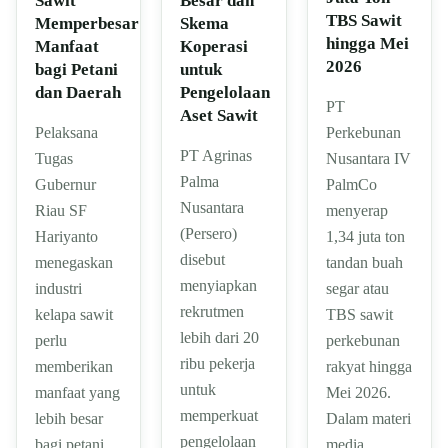
Sawit
Besar dan
TBS Sawit
Memperbesar
Skema
hingga Mei
Manfaat
Koperasi
2026
bagi Petani
untuk
dan Daerah
Pengelolaan
PT
Aset Sawit
Pelaksana
Perkebunan
PT Agrinas
Tugas
Nusantara IV
Palma
Gubernur
PalmCo
Nusantara
Riau SF
menyerap
(Persero)
Hariyanto
1,34 juta ton
disebut
menegaskan
tandan buah
menyiapkan
industri
segar atau
rekrutmen
kelapa sawit
TBS sawit
lebih dari 20
perlu
perkebunan
ribu pekerja
memberikan
rakyat hingga
untuk
manfaat yang
Mei 2026.
memperkuat
lebih besar
Dalam materi
pengelolaan
bagi petani,
media