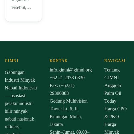
tersebut,…
GIMNI
KONTAK
NAVIGASI
info.gimni@gimni.org
Tentang
Gabungan
+62 21 2938 0830
GIMNI
Industri Minyak
Fax: (+6221)
Anggota
Nabati Indonesia
29380883
Palm Oil
— asosiasi
Gedung Multivision
Today
pelaku industri
Tower Lt. 6, Jl.
Harga CPO
hilir minyak
Kuningan Mulia,
& PKO
nabati nasional:
Jakarta
Harga
refinery,
Senin–Jumat, 09.00–
Minyak