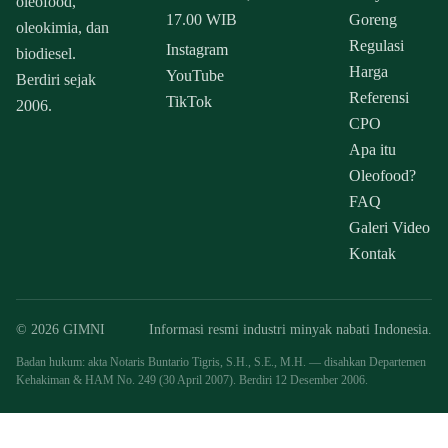
oleofood,
17.00 WIB
Goreng
oleokimia, dan
Regulasi
Instagram
biodiesel.
Harga
YouTube
Berdiri sejak
Referensi
TikTok
2006.
CPO
Apa itu
Oleofood?
FAQ
Galeri Video
Kontak
© 2026 GIMNI
Informasi resmi industri minyak nabati Indonesia.
Badan hukum: akta Notaris Buntario Tigris, S.H., S.E., M.H. — disahkan Departemen
Kehakiman & HAM No. 249 (30 April 2007). Berdiri 12 Desember 2006.