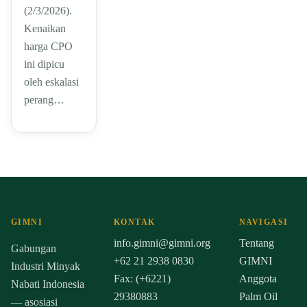
(2/3/2026).
Kenaikan
harga CPO
ini dipicu
oleh eskalasi
perang…
GIMNI
KONTAK
NAVIGASI
info.gimni@gimni.org
Tentang
Gabungan
+62 21 2938 0830
GIMNI
Industri Minyak
Fax: (+6221)
Anggota
Nabati Indonesia
29380883
Palm Oil
— asosiasi