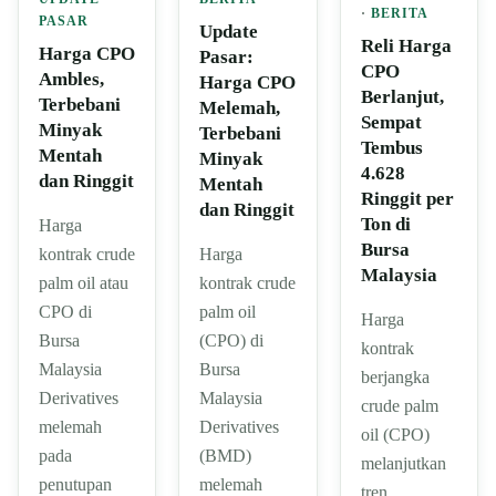
·
BERITA
PASAR
Update
Reli Harga
Harga CPO
Pasar:
CPO
Ambles,
Harga CPO
Berlanjut,
Terbebani
Melemah,
Sempat
Minyak
Terbebani
Tembus
Mentah
Minyak
4.628
dan Ringgit
Mentah
Ringgit per
dan Ringgit
Ton di
Harga
Bursa
kontrak crude
Harga
Malaysia
palm oil atau
kontrak crude
CPO di
palm oil
Harga
Bursa
(CPO) di
kontrak
Malaysia
Bursa
berjangka
Derivatives
Malaysia
crude palm
melemah
Derivatives
oil (CPO)
pada
(BMD)
melanjutkan
penutupan
melemah
tren