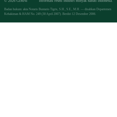
© 2026 GIMNI
Informasi resmi industri minyak nabati Indonesia.
Badan hukum: akta Notaris Buntario Tigris, S.H., S.E., M.H. — disahkan Departemen
Kehakiman & HAM No. 249 (30 April 2007). Berdiri 12 Desember 2006.