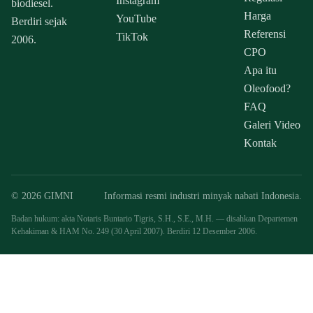
Instagram
biodiesel.
Harga
YouTube
Berdiri sejak
Referensi
TikTok
2006.
CPO
Apa itu
Oleofood?
FAQ
Galeri Video
Kontak
© 2026 GIMNI
Informasi resmi industri minyak nabati Indonesia.
Badan hukum: akta Notaris Buntario Tigris, S.H., S.E., M.H. — disahkan Departemen
Kehakiman & HAM No. 249 (30 April 2007). Berdiri 12 Desember 2006.