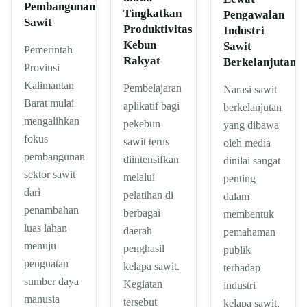
Pembangunan
Tingkatkan
Pengawalan
Sawit
Produktivitas
Industri
Kebun
Sawit
Pemerintah
Rakyat
Berkelanjutan
Provinsi
Kalimantan
Pembelajaran
Narasi sawit
Barat mulai
aplikatif bagi
berkelanjutan
mengalihkan
pekebun
yang dibawa
fokus
sawit terus
oleh media
pembangunan
diintensifkan
dinilai sangat
sektor sawit
melalui
penting
dari
pelatihan di
dalam
penambahan
berbagai
membentuk
luas lahan
daerah
pemahaman
menuju
penghasil
publik
penguatan
kelapa sawit.
terhadap
sumber daya
Kegiatan
industri
manusia
tersebut
kelapa sawit,