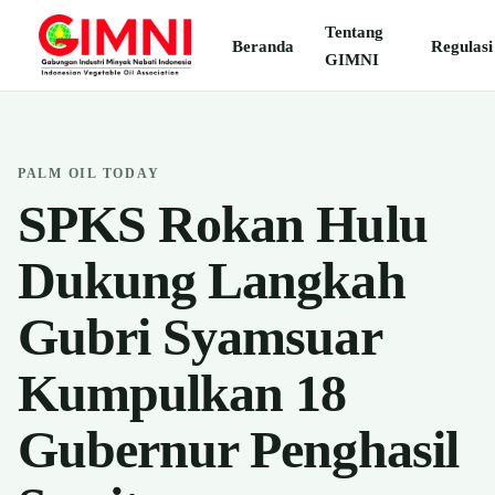
Tentang
Beranda
Regulasi
GIMNI
PALM OIL TODAY
SPKS Rokan Hulu
Dukung Langkah
Gubri Syamsuar
Kumpulkan 18
Gubernur Penghasil