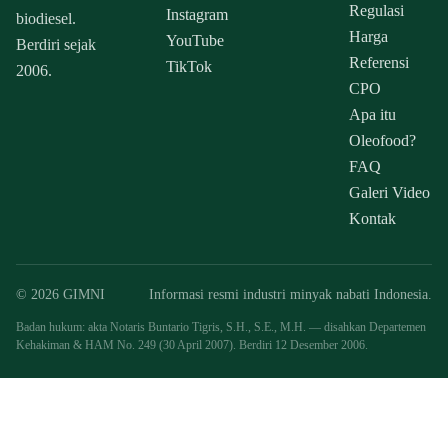
Regulasi
Instagram
biodiesel.
Harga
YouTube
Berdiri sejak
Referensi
TikTok
2006.
CPO
Apa itu
Oleofood?
FAQ
Galeri Video
Kontak
© 2026 GIMNI
Informasi resmi industri minyak nabati Indonesia.
Badan hukum: akta Notaris Buntario Tigris, S.H., S.E., M.H. — disahkan Departemen
Kehakiman & HAM No. 249 (30 April 2007). Berdiri 12 Desember 2006.