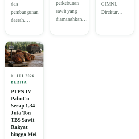
perkebunan
dan
GIMNI,
sawit yang
pembangunan
Direktur…
diamanahkan…
daerah.…
01 JUL 2026 ·
BERITA
PTPN IV
PalmCo
Serap 1,34
Juta Ton
TBS Sawit
Rakyat
hingga Mei