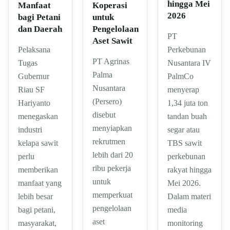
hingga Mei
Manfaat
Koperasi
2026
bagi Petani
untuk
dan Daerah
Pengelolaan
PT
Aset Sawit
Pelaksana
Perkebunan
PT Agrinas
Tugas
Nusantara IV
Palma
Gubernur
PalmCo
Nusantara
Riau SF
menyerap
(Persero)
Hariyanto
1,34 juta ton
disebut
menegaskan
tandan buah
menyiapkan
industri
segar atau
rekrutmen
kelapa sawit
TBS sawit
lebih dari 20
perlu
perkebunan
ribu pekerja
memberikan
rakyat hingga
untuk
manfaat yang
Mei 2026.
memperkuat
lebih besar
Dalam materi
pengelolaan
bagi petani,
media
aset
masyarakat,
monitoring