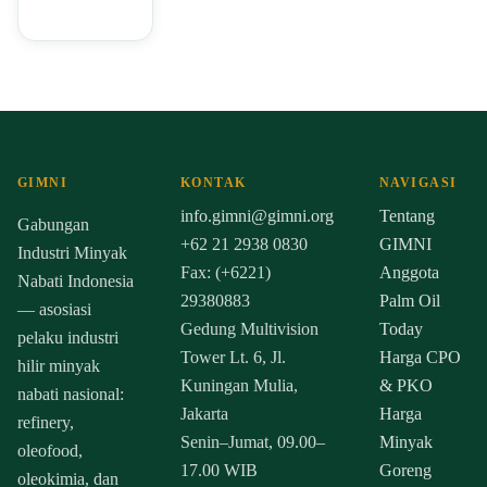
GIMNI
KONTAK
NAVIGASI
info.gimni@gimni.org
Tentang
Gabungan
+62 21 2938 0830
GIMNI
Industri Minyak
Fax: (+6221)
Anggota
Nabati Indonesia
29380883
Palm Oil
— asosiasi
Gedung Multivision
Today
pelaku industri
Tower Lt. 6, Jl.
Harga CPO
hilir minyak
Kuningan Mulia,
& PKO
nabati nasional:
Jakarta
Harga
refinery,
Senin–Jumat, 09.00–
Minyak
oleofood,
17.00 WIB
Goreng
oleokimia, dan