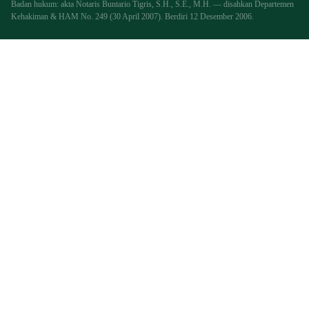
Badan hukum: akta Notaris Buntario Tigris, S.H., S.E., M.H. — disahkan Departemen
Kehakiman & HAM No. 249 (30 April 2007). Berdiri 12 Desember 2006.