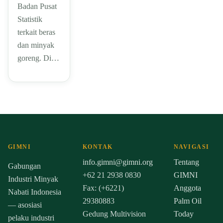
Badan Pusat
Statistik
terkait beras
dan minyak
goreng. Di…
GIMNI
KONTAK
NAVIGASI
info.gimni@gimni.org
Tentang
Gabungan
+62 21 2938 0830
GIMNI
Industri Minyak
Fax: (+6221)
Anggota
Nabati Indonesia
29380883
Palm Oil
— asosiasi
Gedung Multivision
Today
pelaku industri