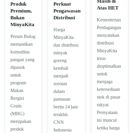
Masih di
Produk
Perkuat
Atas HET
Premium,
Pengawasan
Bukan
Distribusi
Kementerian
MinyaKita
Perdagangan
Harga
menyatakan
Perum Bulog
MinyaKita
distribusi
memastikan
dan distribusi
MinyaKita
komoditas
minyak
terus
pangan yang
goreng
dioptimalkan
dipasok
kembali
untuk
untuk
menjadi
menjaga
program
sorotan
ketersediaan
Makan
dalam
stok di pasar
Bergizi
pantauan
rakyat.
Gratis
berita 24 jam
Pernyataan
(MBG)
terakhir.
ini muncul
merupakan
CNN
ketika harga
produk
Indonesia