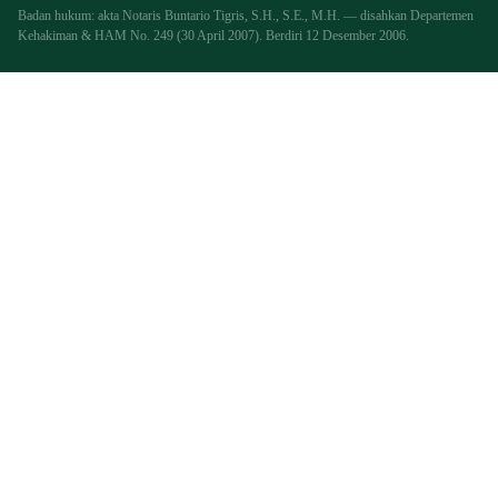
Badan hukum: akta Notaris Buntario Tigris, S.H., S.E., M.H. — disahkan Departemen
Kehakiman & HAM No. 249 (30 April 2007). Berdiri 12 Desember 2006.