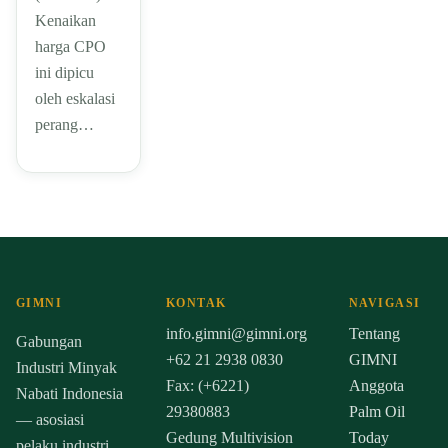
Kenaikan
harga CPO
ini dipicu
oleh eskalasi
perang…
GIMNI
KONTAK
NAVIGASI
info.gimni@gimni.org
Tentang
Gabungan
+62 21 2938 0830
GIMNI
Industri Minyak
Fax: (+6221)
Anggota
Nabati Indonesia
29380883
Palm Oil
— asosiasi
Gedung Multivision
Today
pelaku industri