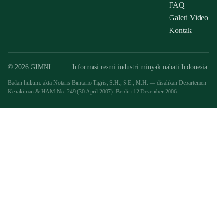
FAQ
Galeri Video
Kontak
© 2026 GIMNI
Informasi resmi industri minyak nabati Indonesia.
Badan hukum: akta Notaris Buntario Tigris, S.H., S.E., M.H. — disahkan Departemen
Kehakiman & HAM No. 249 (30 April 2007). Berdiri 12 Desember 2006.