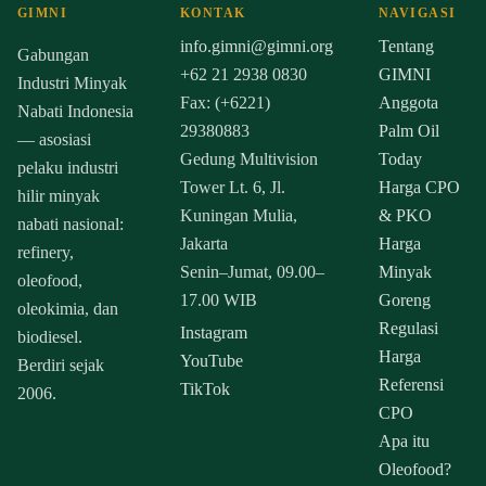
GIMNI
KONTAK
NAVIGASI
info.gimni@gimni.org
Tentang
Gabungan
+62 21 2938 0830
GIMNI
Industri Minyak
Fax: (+6221)
Anggota
Nabati Indonesia
29380883
Palm Oil
— asosiasi
Gedung Multivision
Today
pelaku industri
Tower Lt. 6, Jl.
Harga CPO
hilir minyak
Kuningan Mulia,
& PKO
nabati nasional:
Jakarta
Harga
refinery,
Senin–Jumat, 09.00–
Minyak
oleofood,
17.00 WIB
Goreng
oleokimia, dan
Regulasi
Instagram
biodiesel.
Harga
YouTube
Berdiri sejak
Referensi
TikTok
2006.
CPO
Apa itu
Oleofood?