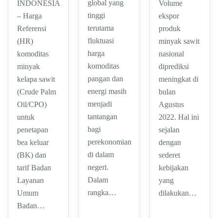
global yang
INDONESIA
Volume
tinggi
– Harga
ekspor
terutama
Referensi
produk
fluktuasi
(HR)
minyak sawit
harga
komoditas
nasional
komoditas
minyak
diprediksi
pangan dan
kelapa sawit
meningkat di
energi masih
(Crude Palm
bulan
menjadi
Oil/CPO)
Agustus
tantangan
untuk
2022. Hal ini
bagi
penetapan
sejalan
perekonomian
bea keluar
dengan
di dalam
(BK) dan
sederet
negeri.
tarif Badan
kebijakan
Dalam
Layanan
yang
rangka…
Umum
dilakukan…
Badan…