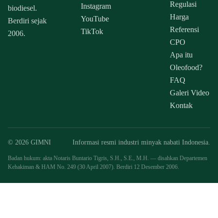
Regulasi
Instagram
biodiesel.
Harga
YouTube
Berdiri sejak
Referensi
TikTok
2006.
CPO
Apa itu
Oleofood?
FAQ
Galeri Video
Kontak
© 2026 GIMNI
Informasi resmi industri minyak nabati Indonesia.
Badan hukum: akta Notaris Buntario Tigris, S.H., S.E., M.H. — disahkan Departemen
Kehakiman & HAM No. 249 (30 April 2007). Berdiri 12 Desember 2006.