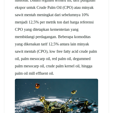
nasional.
Dalam regulasi terbaru ini, tarif pungutan
ekspor untuk Crude Palm Oil (CPO) atau minyak
sawit mentah meningkat dari sebelumnya 10%
menjadi 12,5% per metrik ton dari harga referensi
CPO yang ditetapkan kementerian yang
membidangi perdagangan.
Beberapa komoditas
yang dikenakan tarif 12,5% antara lain minyak
sawit mentah (CPO), low free fatty acid crude palm
oil, palm mesocarp oil, red palm oil, degummed
palm mesocarp oil, crude palm kernel oil, hingga
palm oil mill effluent oil.