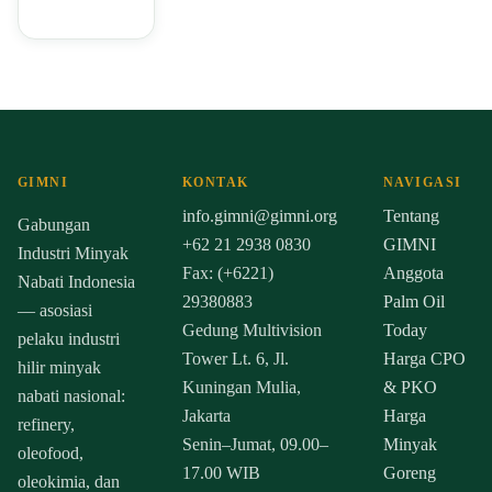
GIMNI
KONTAK
NAVIGASI
info.gimni@gimni.org
Tentang
Gabungan
+62 21 2938 0830
GIMNI
Industri Minyak
Fax: (+6221)
Anggota
Nabati Indonesia
29380883
Palm Oil
— asosiasi
Gedung Multivision
Today
pelaku industri
Tower Lt. 6, Jl.
Harga CPO
hilir minyak
Kuningan Mulia,
& PKO
nabati nasional:
Jakarta
Harga
refinery,
Senin–Jumat, 09.00–
Minyak
oleofood,
17.00 WIB
Goreng
oleokimia, dan