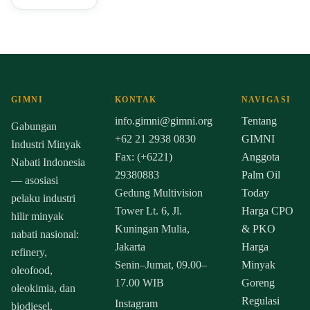
GIMNI
KONTAK
NAVIGASI
info.gimni@gimni.org
Tentang
Gabungan
+62 21 2938 0830
GIMNI
Industri Minyak
Fax: (+6221)
Anggota
Nabati Indonesia
29380883
Palm Oil
— asosiasi
Gedung Multivision
Today
pelaku industri
Tower Lt. 6, Jl.
Harga CPO
hilir minyak
Kuningan Mulia,
& PKO
nabati nasional:
Jakarta
Harga
refinery,
Senin–Jumat, 09.00–
Minyak
oleofood,
17.00 WIB
Goreng
oleokimia, dan
Regulasi
Instagram
biodiesel.