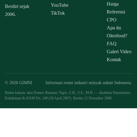
Harga
YouTube
Berdiri sejak
Referensi
TikTok
2006.
CPO
Apa itu
Oleofood?
FAQ
Galeri Video
Kontak
© 2026 GIMNI
Informasi resmi industri minyak nabati Indonesia.
Badan hukum: akta Notaris Buntario Tigris, S.H., S.E., M.H. — disahkan Departemen
Kehakiman & HAM No. 249 (30 April 2007). Berdiri 12 Desember 2006.