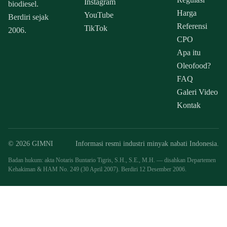
Instagram
biodiesel.
Harga
YouTube
Berdiri sejak
Referensi
TikTok
2006.
CPO
Apa itu
Oleofood?
FAQ
Galeri Video
Kontak
© 2026 GIMNI
Informasi resmi industri minyak nabati Indonesia.
Badan hukum: akta Notaris Buntario Tigris, S.H., S.E., M.H. — disahkan Departemen
Kehakiman & HAM No. 249 (30 April 2007). Berdiri 12 Desember 2006.