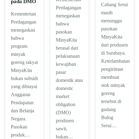
pada DMO
Cabang Serui
Perdagangan
masih
Kementerian
menegaskan
menunggu
Perdagangan
bahwa
pasokan
menegaskan
pasokan
MinyaKita
bahwa
MinyaKita
dari produsen
program
berasal dari
di Surabaya.
minyak
pelaksanaan
Keterlambatan
goreng rakyat
kewajiban
pengiriman
MinyaKita
pasar
membuat
bukan subsidi
domestik atau
stok minyak
yang dibiayai
domestic
goreng
Anggaran
market
tersebut di
Pendapatan
obligation
gudang
dan Belanja
(DMO)
Bulog
Negara.
produsen
Serui…
Pasokan
sawit,
produk…
bukan…