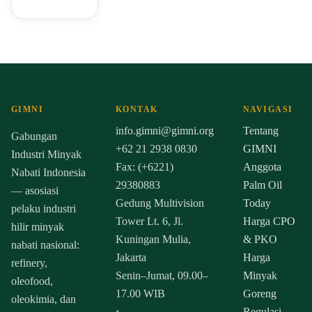
GIMNI
KONTAK
NAVIGASI
info.gimni@gimni.org
Tentang
Gabungan
+62 21 2938 0830
GIMNI
Industri Minyak
Fax: (+6221)
Anggota
Nabati Indonesia
29380883
Palm Oil
— asosiasi
Gedung Multivision
Today
pelaku industri
Tower Lt. 6, Jl.
Harga CPO
hilir minyak
Kuningan Mulia,
& PKO
nabati nasional:
Jakarta
Harga
refinery,
Senin–Jumat, 09.00–
Minyak
oleofood,
17.00 WIB
Goreng
oleokimia, dan
Regulasi