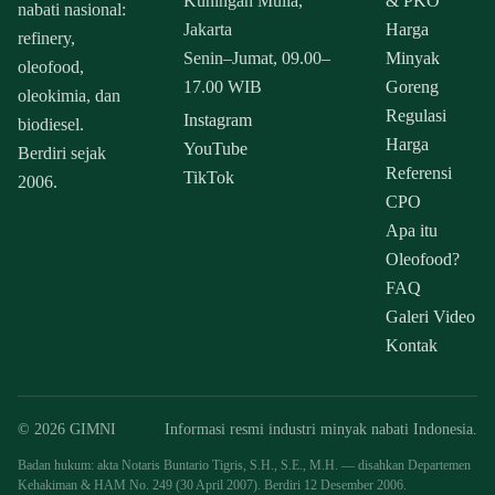
Kuningan Mulia,
& PKO
nabati nasional:
Jakarta
Harga
refinery,
Senin–Jumat, 09.00–
Minyak
oleofood,
17.00 WIB
Goreng
oleokimia, dan
Regulasi
Instagram
biodiesel.
Harga
YouTube
Berdiri sejak
Referensi
TikTok
2006.
CPO
Apa itu
Oleofood?
FAQ
Galeri Video
Kontak
© 2026 GIMNI
Informasi resmi industri minyak nabati Indonesia.
Badan hukum: akta Notaris Buntario Tigris, S.H., S.E., M.H. — disahkan Departemen
Kehakiman & HAM No. 249 (30 April 2007). Berdiri 12 Desember 2006.