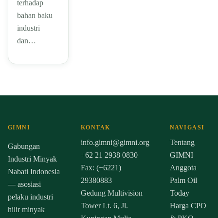
terhadap
bahan baku
industri
dan…
GIMNI
KONTAK
NAVIGASI
info.gimni@gimni.org
Tentang
Gabungan
+62 21 2938 0830
GIMNI
Industri Minyak
Fax: (+6221)
Anggota
Nabati Indonesia
29380883
Palm Oil
— asosiasi
Gedung Multivision
Today
pelaku industri
Tower Lt. 6, Jl.
Harga CPO
hilir minyak