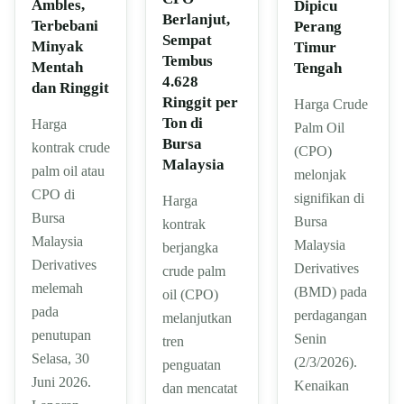
Ambles,
Dipicu
Berlanjut,
Terbebani
Perang
Sempat
Minyak
Timur
Tembus
Mentah
Tengah
4.628
dan Ringgit
Ringgit per
Harga Crude
Ton di
Harga
Palm Oil
Bursa
kontrak crude
(CPO)
Malaysia
palm oil atau
melonjak
CPO di
signifikan di
Harga
Bursa
Bursa
kontrak
Malaysia
Malaysia
berjangka
Derivatives
Derivatives
crude palm
melemah
(BMD) pada
oil (CPO)
pada
perdagangan
melanjutkan
penutupan
Senin
tren
Selasa, 30
(2/3/2026).
penguatan
Juni 2026.
Kenaikan
dan mencatat