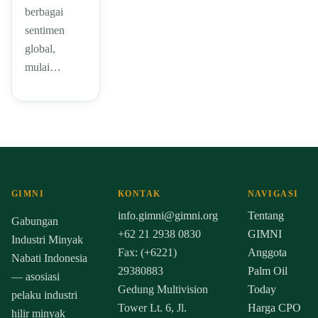
berbagai
sentimen
global,
mulai…
GIMNI
KONTAK
NAVIGASI
info.gimni@gimni.org
Tentang
Gabungan
+62 21 2938 0830
GIMNI
Industri Minyak
Fax: (+6221)
Anggota
Nabati Indonesia
29380883
Palm Oil
— asosiasi
Gedung Multivision
Today
pelaku industri
Tower Lt. 6, Jl.
Harga CPO
hilir minyak