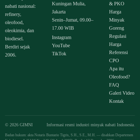
Kuningan Mulia,
& PKO
nabati nasional:
Jakarta
Harga
refinery,
Senin–Jumat, 09.00–
Minyak
oleofood,
17.00 WIB
Goreng
oleokimia, dan
Regulasi
Instagram
biodiesel.
Harga
YouTube
Berdiri sejak
Referensi
TikTok
2006.
CPO
Apa itu
Oleofood?
FAQ
Galeri Video
Kontak
© 2026 GIMNI
Informasi resmi industri minyak nabati Indonesia.
Badan hukum: akta Notaris Buntario Tigris, S.H., S.E., M.H. — disahkan Departemen