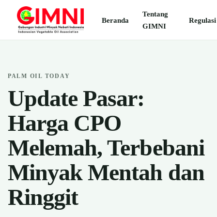
Tentang
Beranda
Regulasi
GIMNI
PALM OIL TODAY
Update Pasar:
Harga CPO
Melemah, Terbebani
Minyak Mentah dan
Ringgit