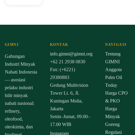
GIMNI
KONTAK
NAVIGASI
info.gimni@gimni.org
Tentang
Gabungan
+62 21 2938 0830
GIMNI
Industri Minyak
Fax: (+6221)
Anggota
Nabati Indonesia
29380883
Palm Oil
— asosiasi
Gedung Multivision
Today
pelaku industri
Tower Lt. 6, Jl.
Harga CPO
hilir minyak
Kuningan Mulia,
& PKO
nabati nasional:
Jakarta
Harga
refinery,
Senin–Jumat, 09.00–
Minyak
oleofood,
17.00 WIB
Goreng
oleokimia, dan
Regulasi
Instagram
biodiesel.