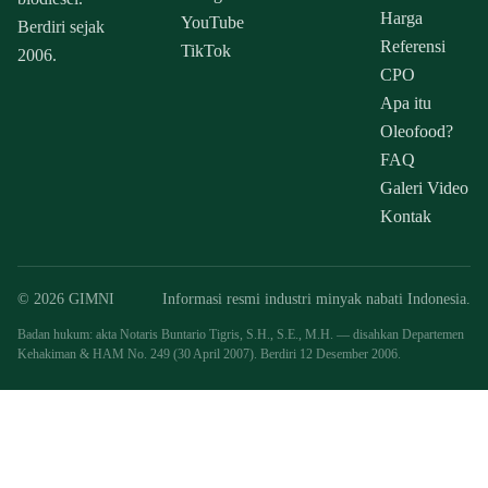
Harga
YouTube
Berdiri sejak
Referensi
TikTok
2006.
CPO
Apa itu
Oleofood?
FAQ
Galeri Video
Kontak
© 2026 GIMNI
Informasi resmi industri minyak nabati Indonesia.
Badan hukum: akta Notaris Buntario Tigris, S.H., S.E., M.H. — disahkan Departemen
Kehakiman & HAM No. 249 (30 April 2007). Berdiri 12 Desember 2006.