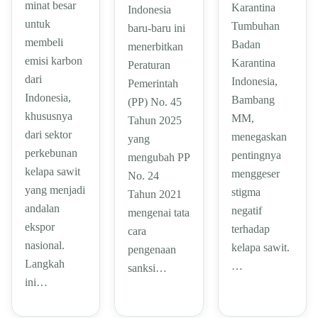
minat besar
Karantina
Indonesia
untuk
Tumbuhan
baru-baru ini
membeli
Badan
menerbitkan
emisi karbon
Karantina
Peraturan
dari
Indonesia,
Pemerintah
Indonesia,
Bambang
(PP) No. 45
khususnya
MM,
Tahun 2025
dari sektor
menegaskan
yang
perkebunan
pentingnya
mengubah PP
kelapa sawit
menggeser
No. 24
yang menjadi
stigma
Tahun 2021
andalan
negatif
mengenai tata
ekspor
terhadap
cara
nasional.
kelapa sawit.
pengenaan
Langkah
…
sanksi…
ini…