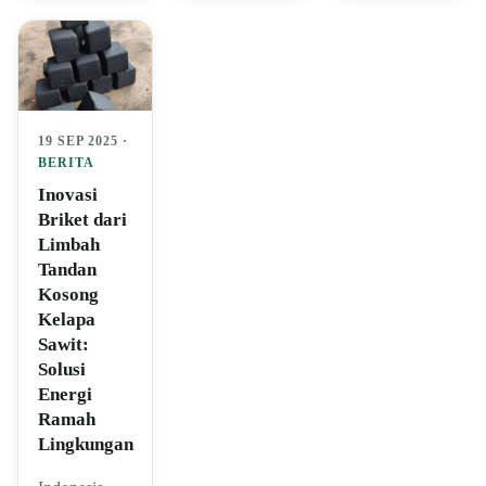
19 SEP 2025 ·
BERITA
Inovasi
Briket dari
Limbah
Tandan
Kosong
Kelapa
Sawit:
Solusi
Energi
Ramah
Lingkungan