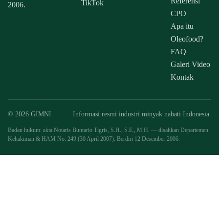
Referensi
TikTok
2006.
CPO
Apa itu
Oleofood?
FAQ
Galeri Video
Kontak
© 2026 GIMNI
Informasi resmi industri minyak nabati Indonesia.
Badan hukum: akta Notaris Buntario Tigris, S.H., S.E., M.H. — disahkan Departemen
Kehakiman & HAM No. 249 (30 April 2007). Berdiri 12 Desember 2006.