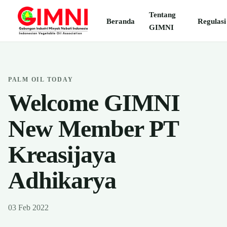
Tentang
Beranda
Regulasi
GIMNI
PALM OIL TODAY
Welcome GIMNI
New Member PT
Kreasijaya
Adhikarya
03 Feb 2022