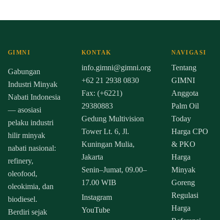
GIMNI
KONTAK
NAVIGASI
info.gimni@gimni.org
Tentang
Gabungan
+62 21 2938 0830
GIMNI
Industri Minyak
Fax: (+6221)
Anggota
Nabati Indonesia
29380883
Palm Oil
— asosiasi
Gedung Multivision
Today
pelaku industri
Tower Lt. 6, Jl.
Harga CPO
hilir minyak
Kuningan Mulia,
& PKO
nabati nasional:
Jakarta
Harga
refinery,
Senin–Jumat, 09.00–
Minyak
oleofood,
17.00 WIB
Goreng
oleokimia, dan
Regulasi
Instagram
biodiesel.
Harga
YouTube
Berdiri sejak