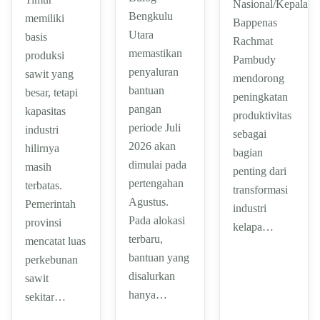
Nasional/Kepala
Bengkulu
memiliki
Bappenas
Utara
basis
Rachmat
memastikan
produksi
Pambudy
penyaluran
sawit yang
mendorong
bantuan
besar, tetapi
peningkatan
pangan
kapasitas
produktivitas
periode Juli
industri
sebagai
2026 akan
hilirnya
bagian
dimulai pada
masih
penting dari
pertengahan
terbatas.
transformasi
Agustus.
Pemerintah
industri
Pada alokasi
provinsi
kelapa…
terbaru,
mencatat luas
bantuan yang
perkebunan
disalurkan
sawit
hanya…
sekitar…