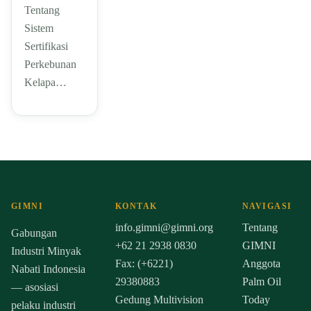
Tentang
Sistem
Sertifikasi
Perkebunan
Kelapa…
GIMNI
KONTAK
NAVIGASI
info.gimni@gimni.org
Tentang
Gabungan
+62 21 2938 0830
GIMNI
Industri Minyak
Fax: (+6221)
Anggota
Nabati Indonesia
29380883
Palm Oil
— asosiasi
Gedung Multivision
Today
pelaku industri