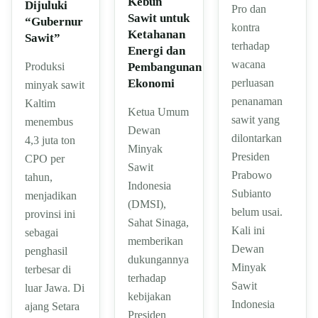
Kebun
Dijuluki
Pro dan
Sawit untuk
“Gubernur
kontra
Ketahanan
Sawit”
terhadap
Energi dan
wacana
Pembangunan
Produksi
Ekonomi
perluasan
minyak sawit
penanaman
Kaltim
Ketua Umum
sawit yang
menembus
Dewan
dilontarkan
4,3 juta ton
Minyak
Presiden
CPO per
Sawit
Prabowo
tahun,
Indonesia
Subianto
menjadikan
(DMSI),
belum usai.
provinsi ini
Sahat Sinaga,
Kali ini
sebagai
memberikan
Dewan
penghasil
dukungannya
Minyak
terbesar di
terhadap
Sawit
luar Jawa. Di
kebijakan
Indonesia
ajang Setara
Presiden