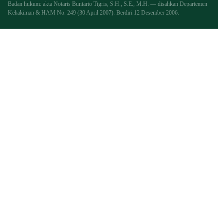
Badan hukum: akta Notaris Buntario Tigris, S.H., S.E., M.H. — disahkan Departemen
Kehakiman & HAM No. 249 (30 April 2007). Berdiri 12 Desember 2006.