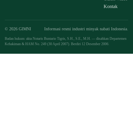
Kontak
© 2026 GIMNI
Informasi resmi industri minyak nabati Indonesia.
Badan hukum: akta Notaris Buntario Tigris, S.H., S.E., M.H. — disahkan Departemen
Kehakiman & HAM No. 249 (30 April 2007). Berdiri 12 Desember 2006.