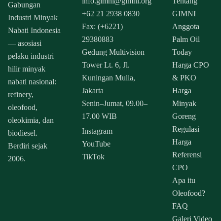
info.gimni@gimni.org
Tentang
Gabungan
+62 21 2938 0830
GIMNI
Industri Minyak
Fax: (+6221)
Anggota
Nabati Indonesia
29380883
Palm Oil
— asosiasi
Gedung Multivision
Today
pelaku industri
Tower Lt. 6, Jl.
Harga CPO
hilir minyak
Kuningan Mulia,
& PKO
nabati nasional:
Jakarta
Harga
refinery,
Senin–Jumat, 09.00–
Minyak
oleofood,
17.00 WIB
Goreng
oleokimia, dan
Regulasi
Instagram
biodiesel.
Harga
YouTube
Berdiri sejak
Referensi
TikTok
2006.
CPO
Apa itu
Oleofood?
FAQ
Galeri Video