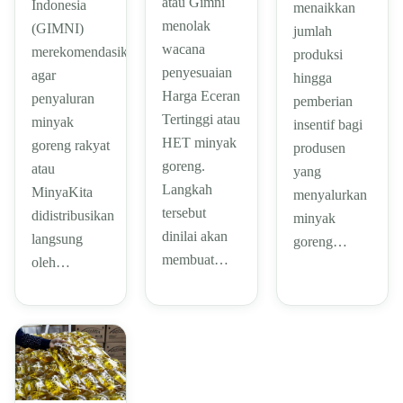
atau Gimni
Indonesia
menaikkan
menolak
(GIMNI)
jumlah
wacana
merekomendasikan
produksi
penyesuaian
agar
hingga
Harga Eceran
penyaluran
pemberian
Tertinggi atau
minyak
insentif bagi
HET minyak
goreng rakyat
produsen
goreng.
atau
yang
Langkah
MinyaKita
menyalurkan
tersebut
didistribusikan
minyak
dinilai akan
langsung
goreng…
membuat…
oleh…