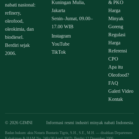
Kuningan Mulia,
& PKO
nabati nasional:
Jakarta
Harga
refinery,
Senin–Jumat, 09.00–
Minyak
oleofood,
17.00 WIB
Goreng
oleokimia, dan
Regulasi
Instagram
biodiesel.
Harga
YouTube
Berdiri sejak
Referensi
TikTok
2006.
CPO
Apa itu
Oleofood?
FAQ
Galeri Video
Kontak
© 2026 GIMNI
Informasi resmi industri minyak nabati Indonesia.
Badan hukum: akta Notaris Buntario Tigris, S.H., S.E., M.H. — disahkan Departemen
Kehakiman & HAM No. 249 (30 April 2007). Berdiri 12 Desember 2006.