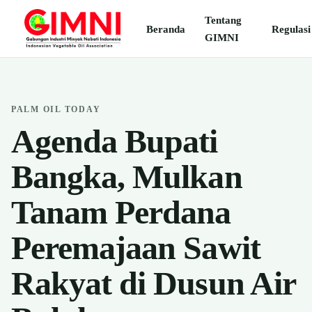
Tentang
Beranda
Regulasi
GIMNI
PALM OIL TODAY
Agenda Bupati
Bangka, Mulkan
Tanam Perdana
Peremajaan Sawit
Rakyat di Dusun Air