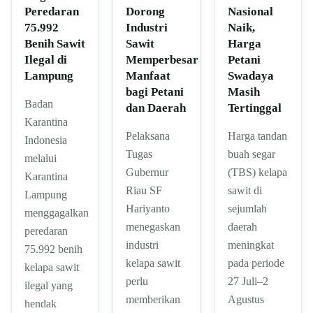
Peredaran
Dorong
Nasional
75.992
Industri
Naik,
Benih Sawit
Sawit
Harga
Ilegal di
Memperbesar
Petani
Lampung
Manfaat
Swadaya
bagi Petani
Masih
Badan
dan Daerah
Tertinggal
Karantina
Pelaksana
Harga tandan
Indonesia
Tugas
buah segar
melalui
Gubernur
(TBS) kelapa
Karantina
Riau SF
sawit di
Lampung
Hariyanto
sejumlah
menggagalkan
menegaskan
daerah
peredaran
industri
meningkat
75.992 benih
kelapa sawit
pada periode
kelapa sawit
perlu
27 Juli–2
ilegal yang
memberikan
Agustus
hendak