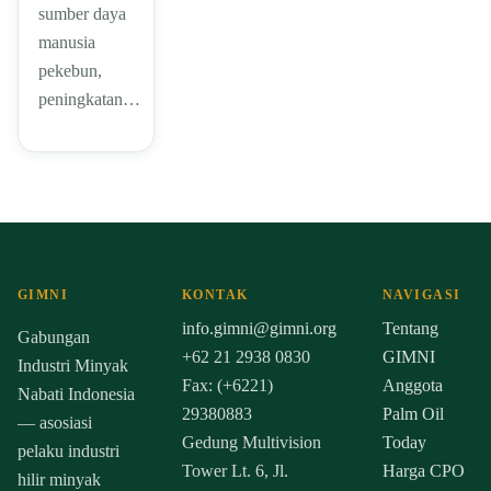
sumber daya
manusia
pekebun,
peningkatan…
GIMNI
KONTAK
NAVIGASI
info.gimni@gimni.org
Tentang
Gabungan
+62 21 2938 0830
GIMNI
Industri Minyak
Fax: (+6221)
Anggota
Nabati Indonesia
29380883
Palm Oil
— asosiasi
Gedung Multivision
Today
pelaku industri
Tower Lt. 6, Jl.
Harga CPO
hilir minyak