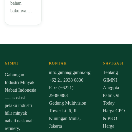
bahan
bakunya.…
GIMNI
KONTAK
NAVIGASI
info.gimni@gimni.org
Tentang
Gabungan
+62 21 2938 0830
GIMNI
Industri Minyak
Fax: (+6221)
Anggota
Nabati Indonesia
29380883
Palm Oil
— asosiasi
Gedung Multivision
Today
pelaku industri
Tower Lt. 6, Jl.
Harga CPO
hilir minyak
Kuningan Mulia,
& PKO
nabati nasional:
Jakarta
Harga
refinery,