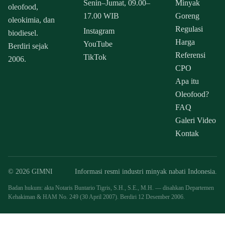
Senin–Jumat, 09.00–
Minyak
oleofood,
17.00 WIB
Goreng
oleokimia, dan
Regulasi
Instagram
biodiesel.
Harga
YouTube
Berdiri sejak
Referensi
TikTok
2006.
CPO
Apa itu
Oleofood?
FAQ
Galeri Video
Kontak
© 2026 GIMNI
Informasi resmi industri minyak nabati Indonesia.
Badan hukum: akta Notaris Buntario Tigris, S.H., S.E., M.H. — disahkan Departemen
Kehakiman & HAM No. 249 (30 April 2007). Berdiri 12 Desember 2006.