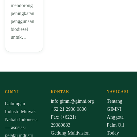
mendorong
peningkatan
penggunaan
biodiesel
untuk…
GIMNI
KONTAK
NAVIGASI
info.gimni@gimni.org
Tentang
Gabungan
+62 21 2938 0830
GIMNI
Industri Minyak
Fax: (+6221)
Anggota
Nabati Indonesia
29380883
Palm Oil
— asosiasi
Gedung Multivision
Today
pelaku industri