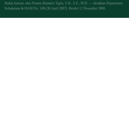
Badan hukum: akta Notaris Buntario Tigris, S.H., S.E., M.H. — disahkan Departemen
Kehakiman & HAM No. 249 (30 April 2007). Berdiri 12 Desember 2006.