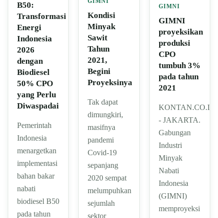
GIMNI
B50:
GIMNI
Kondisi
Transformasi
GIMNI
Minyak
Energi
proyeksikan
Sawit
Indonesia
produksi
Tahun
2026
CPO
2021,
dengan
tumbuh 3%
Begini
Biodiesel
pada tahun
Proyeksinya
50% CPO
2021
yang Perlu
Tak dapat
Diwaspadai
KONTAN.CO.ID
dimungkiri,
- JAKARTA.
Pemerintah
masifnya
Gabungan
Indonesia
pandemi
Industri
menargetkan
Covid-19
Minyak
implementasi
sepanjang
Nabati
bahan bakar
2020 sempat
Indonesia
nabati
melumpuhkan
(GIMNI)
biodiesel B50
sejumlah
memproyeksi
pada tahun
sektor