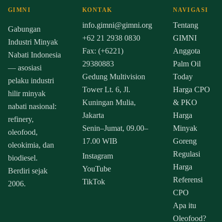
GIMNI
KONTAK
NAVIGASI
info.gimni@gimni.org
Tentang
Gabungan
+62 21 2938 0830
GIMNI
Industri Minyak
Fax: (+6221)
Anggota
Nabati Indonesia
29380883
Palm Oil
— asosiasi
Gedung Multivision
Today
pelaku industri
Tower Lt. 6, Jl.
Harga CPO
hilir minyak
Kuningan Mulia,
& PKO
nabati nasional:
Jakarta
Harga
refinery,
Senin–Jumat, 09.00–
Minyak
oleofood,
17.00 WIB
Goreng
oleokimia, dan
Regulasi
Instagram
biodiesel.
Harga
YouTube
Berdiri sejak
Referensi
TikTok
2006.
CPO
Apa itu
Oleofood?