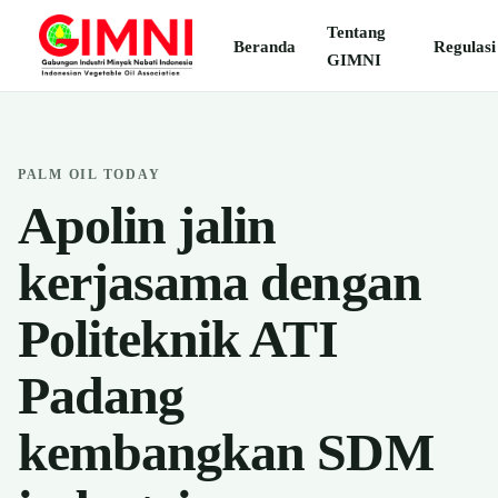
Tentang
Beranda
Regulasi
GIMNI
PALM OIL TODAY
Apolin jalin
kerjasama dengan
Politeknik ATI
Padang
kembangkan SDM