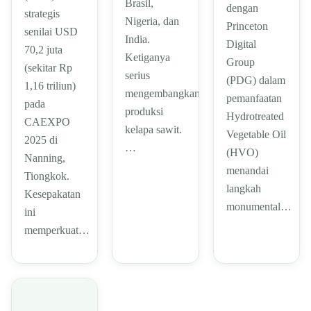
Brasil,
dengan
strategis
Nigeria, dan
Princeton
senilai USD
India.
Digital
70,2 juta
Ketiganya
Group
(sekitar Rp
serius
(PDG) dalam
1,16 triliun)
mengembangkan
pemanfaatan
pada
produksi
Hydrotreated
CAEXPO
kelapa sawit.
Vegetable Oil
2025 di
…
(HVO)
Nanning,
menandai
Tiongkok.
langkah
Kesepakatan
monumental…
ini
memperkuat…