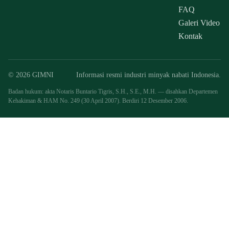
FAQ
Galeri Video
Kontak
© 2026 GIMNI
Informasi resmi industri minyak nabati Indonesia.
Badan hukum: akta Notaris Buntario Tigris, S.H., S.E., M.H. — disahkan Departemen
Kehakiman & HAM No. 249 (30 April 2007). Berdiri 12 Desember 2006.