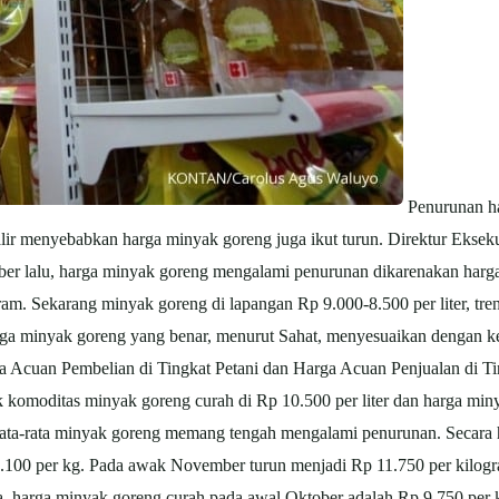
Penurunan ha
lir menyebabkan harga minyak goreng juga ikut turun. Direktur Eksek
 lalu, harga minyak goreng mengalami penurunan dikarenakan harga 
am. Sekarang minyak goreng di lapangan Rp 9.000-8.500 per liter, tre
ga minyak goreng yang benar, menurut Sahat, menyesuaikan dengan ket
Acuan Pembelian di Tingkat Petani dan Harga Acuan Penjualan di Tin
komoditas minyak goreng curah di Rp 10.500 per liter dan harga min
 rata-rata minyak goreng memang tengah mengalami penurunan. Secara hi
2.100 per kg. Pada awak November turun menjadi Rp 11.750 per kilog
ya, harga minyak goreng curah pada awal Oktober adalah Rp 9.750 per 