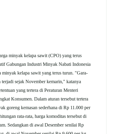
rga minyak kelapa sawit (CPO) yang terus
utif Gabungan Industri Minyak Nabati Indonesia
minyak kelapa sawit yang terus turun. "Gara-
n terjadi sejak November kemarin," katanya
entuan yang tertera di Peraturan Menteri
gkat Konsumen. Dalam aturan tersebut tertera
yak goreng kemasan sederhana di Rp 11.000 per
tungan rata-rata, harga komoditas tersebut di
ram. Sedangkan di awal Desember senilai Rp
kg, di awal November senilai Rp 9.600 per kg