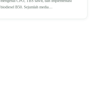
mengenai CPO, TBS sawit, dan implementasi
biodiesel B50. Sejumlah media…