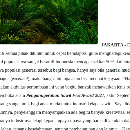
JAKARTA -
Di
9 semua pihak dituntut untuk cepat beradaptasi guna menghadapi keada
ni populasinya sangat besar di Indonesia mencapai sekitar 50% dari tota
 populasi generasi tersebut bagi bangsa, hanya saja bila generasi muda
bagus (
excellent
), maka bangsa ini juga akan bisa menuai kejayaan. “N
 dalam aktivitas perlombaan ini yang begitu banyak menawarkan jenis per
membuka acara
Penganugerahan Sawit Fest Award 2021
, akhir Septem
yang sangat unik bagi anak muda untuk industri kelapa sawit. “Saya 
elumnya, penyelenggara menyampaikan ada begitu banyak kreativitas, s
kan hanya industrinya tetapi kepada upaya-upaya yang harus di lakukan 
lahan, tentang kesejahteraan, tentang pembangunan dan lainnya. Ka