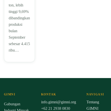
ton, lebih
tinggi 9,69%
dibandingkan
produksi
bulan
September
sebesar 4.415
ribu…
GIMNI
KONTAK
NAVIGASI
info.gimni@gimni.org
Tentang
Gabungan
+62 21 2938 0830
GIMNI
Industri Minyak