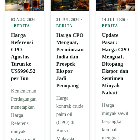
03 AUG 2026
31 JUL 2026 ·
14 JUL 2026 ·
·
BERITA
BERITA
BERITA
Harga
Harga CPO
Update
Referensi
Menguat,
Pasar:
CPO
Permintaan
Harga CPO
Agustus
India dan
Menguat,
Turun ke
Prospek
Ditopang
US$996,52
Ekspor
Ekspor dan
per Ton
Jadi
Sentimen
Penopang
Minyak
Kementerian
Nabati
Harga
Perdagangan
Harga
kontrak crude
menetapkan
minyak sawit
palm oil
Harga
berjangka
(CPO) di
Referensi
kembali
Bursa
minyak
menguat
Malaysia
kelapa sawit