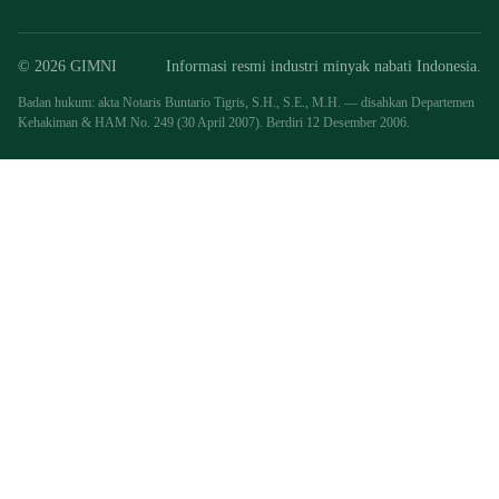
© 2026 GIMNI
Informasi resmi industri minyak nabati Indonesia.
Badan hukum: akta Notaris Buntario Tigris, S.H., S.E., M.H. — disahkan Departemen
Kehakiman & HAM No. 249 (30 April 2007). Berdiri 12 Desember 2006.