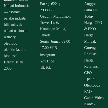
Fax: (+6221)
Anggota
Nabati Indonesia
29380883
Palm Oil
— asosiasi
Gedung Multivision
Today
pelaku industri
Tower Lt. 6, Jl.
Harga CPO
hilir minyak
Kuningan Mulia,
& PKO
nabati nasional:
Jakarta
Harga
refinery,
Senin–Jumat, 09.00–
Minyak
oleofood,
17.00 WIB
Goreng
oleokimia, dan
Regulasi
Instagram
biodiesel.
Harga
YouTube
Berdiri sejak
Referensi
TikTok
2006.
CPO
Apa itu
Oleofood?
FAQ
Galeri Video
Kontak