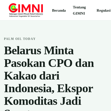
Tentang
Beranda
Regulasi
GIMNI
PALM OIL TODAY
Belarus Minta
Pasokan CPO dan
Kakao dari
Indonesia, Ekspor
Komoditas Jadi