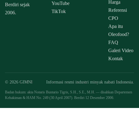
Harga
YouTube
Berdiri sejak
Referensi
TikTok
2006.
CPO
Apa itu
Oleofood?
FAQ
Galeri Video
Kontak
© 2026 GIMNI
Informasi resmi industri minyak nabati Indonesia.
Badan hukum: akta Notaris Buntario Tigris, S.H., S.E., M.H. — disahkan Departemen
Kehakiman & HAM No. 249 (30 April 2007). Berdiri 12 Desember 2006.