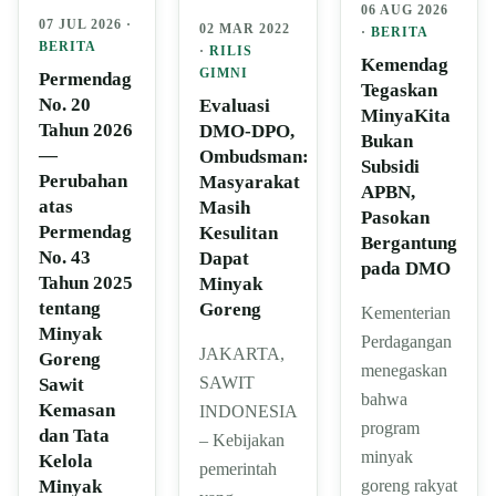
06 AUG 2026
07 JUL 2026 ·
02 MAR 2022
·
BERITA
BERITA
·
RILIS
Kemendag
GIMNI
Permendag
Tegaskan
No. 20
Evaluasi
MinyaKita
Tahun 2026
DMO-DPO,
Bukan
—
Ombudsman:
Subsidi
Perubahan
Masyarakat
APBN,
atas
Masih
Pasokan
Permendag
Kesulitan
Bergantung
No. 43
Dapat
pada DMO
Tahun 2025
Minyak
tentang
Goreng
Kementerian
Minyak
Perdagangan
JAKARTA,
Goreng
menegaskan
SAWIT
Sawit
bahwa
Kemasan
INDONESIA
program
dan Tata
– Kebijakan
minyak
Kelola
pemerintah
Minyak
goreng rakyat