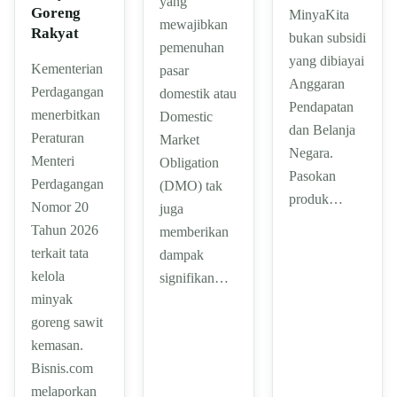
yang
Goreng
MinyaKita
mewajibkan
Rakyat
bukan subsidi
pemenuhan
yang dibiayai
Kementerian
pasar
Anggaran
Perdagangan
domestik atau
Pendapatan
menerbitkan
Domestic
dan Belanja
Peraturan
Market
Negara.
Menteri
Obligation
Pasokan
Perdagangan
(DMO) tak
produk…
Nomor 20
juga
Tahun 2026
memberikan
terkait tata
dampak
kelola
signifikan…
minyak
goreng sawit
kemasan.
Bisnis.com
melaporkan