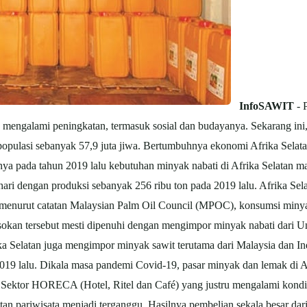
InfoSAWIT
- 
s mengalami peningkatan, termasuk sosial dan budayanya. Sekarang in
populasi sebanyak 57,9 juta jiwa. Bertumbuhnya ekonomi Afrika Sela
inya pada tahun 2019 lalu kebutuhan minyak nabati di Afrika Selatan m
ri dengan produksi sebanyak 256 ribu ton pada 2019 lalu. Afrika Se
enurut catatan Malaysian Palm Oil Council (MPOC), konsumsi minyak n
okan tersebut mesti dipenuhi dengan mengimpor minyak nabati dari U
ka Selatan juga mengimpor minyak sawit terutama dari Malaysia dan I
19 lalu. Dikala masa pandemi Covid-19, pasar minyak dan lemak di Af
 Sektor HORECA (Hotel, Ritel dan Café) yang justru mengalami kondisi
tan pariwisata menjadi terganggu. Hasilnya pembelian sekala besar d