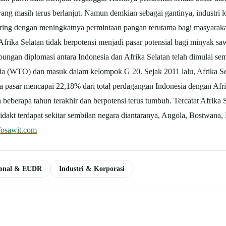
yang masih terus berlanjut. Namun demkian sebagai gantinya, industri
ring dengan meningkatnya permintaan pangan terutama bagi masyaraka
frika Selatan tidak berpotensi menjadi pasar potensial bagi minyak sa
ngan diplomasi antara Indonesia dan Afrika Selatan telah dimulai se
ia (WTO) dan masuk dalam kelompok G 20. Sejak 2011 lalu, Afrika Sela
a pasar mencapai 22,18% dari total perdagangan Indonesia dengan Afr
beberapa tahun terakhir dan berpotensi terus tumbuh. Tercatat Afrika 
 tidakt terdapat sekitar sembilan negara diantaranya, Angola, Bostwan
fosawit.com
ional & EUDR
Industri & Korporasi