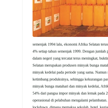
semenjak 1994 lalu, ekonomi Afrika Selatan teru
4% setiap tahun semenjak 1999. Dengan jumlah 
dalam negeri yang tercatat terus meningkat, bukt
Selatan merupakan produsen minyak bunga mataha
minyak kedelai pada periode yang sama. Namun m
ketimbang produksinya, sehingga kekurangan pas
minyak bunga matahari dan minyak kedelai, Afri
54% dari pangsa impor minyak dan lemak pada 20
operasional di pelabuhan mengalami pelambatan.
lockdown, dimana memaksa sekolah, hotel, kegia