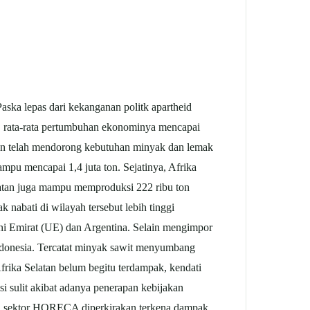
Paska lepas dari kekanganan politk apartheid
i, rata-rata pertumbuhan ekonominya mencapai
tan telah mendorong kebutuhan minyak dan lemak
ampu mencapai 1,4 juta ton. Sejatinya, Afrika
latan juga mampu memproduksi 222 ribu ton
abati di wilayah tersebut lebih tinggi
ni Emirat (UE) dan Argentina. Selain mengimpor
ndonesia. Tercatat minyak sawit menyumbang
rika Selatan belum begitu terdampak, kendati
 sulit akibat adanya penerapan kebijakan
ari sektor HORECA diperkirakan terkena dampak