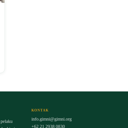
KONTAK
info.gimni@gimni.org
 pelaku
+62 21 2938 0830